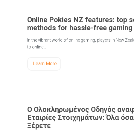
Online Pokies NZ features: top 
methods for hassle-free gaming
In the vibrant world of online gaming, players in New Zea
to online…
Learn More
Ο Ολοκληρωμένος Οδηγός αναφ
Εταιρίες Στοιχημάτων: Όλα όσα
Ξέρετε