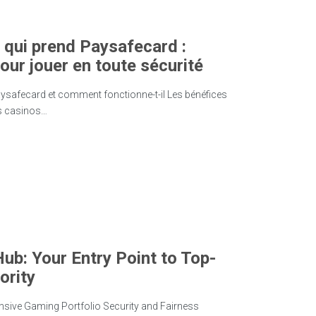
t qui prend Paysafecard :
our jouer en toute sécurité
ysafecard et comment fonctionne-t-il Les bénéfices
s casinos…
b: Your Entry Point to Top-
ority
sive Gaming Portfolio Security and Fairness