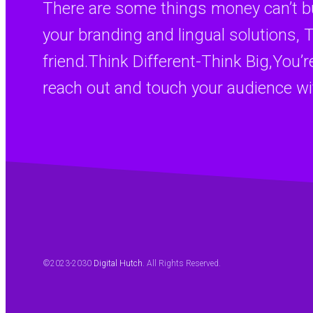
There are some things money can’t bu
your branding and lingual solutions, T
friend.Think Different-Think Big,You’
reach out and touch your audience wi
©2023-2030
Digital Hutch
. All Rights Reserved.