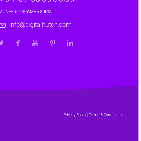
MON–FRI 9:30AM–6:30PM
info@digitalhutch.com
Privacy Policy
|
Terms & Conditions