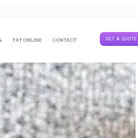
GET A QUOTE
G
PAY ONLINE
CONTACT