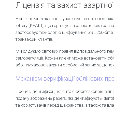
Ліцензія та захист азартно
Наше інтернет-казино функціонує на основі держав
lottery (КРАІЛ), що гарантує законність всіх транза
застосовує технологію шифрування SSL 256-біт з
транзакцій клієнтів.
Ми слідуємо світових правил відповідального гем
саморегуляції. Кожен клієнт може встановити обм
або тимчасово закрити особистий запис за допо
Механізм верифікації облікових пр
Процес ідентифікації клієнта є обов’язковою від
подачу зображень papers, які ідентифікують identi
та користувачів перед шахрайства, а також та вла