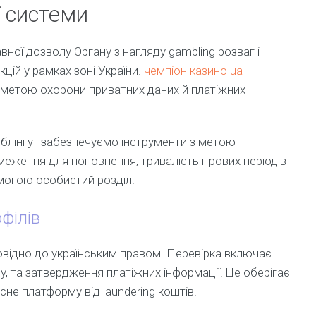
ї системи
ної дозволу Органу з нагляду gambling розваг і
кцій у рамках зоні України.
чемпіон казино ua
 метою охорони приватних даних й платіжних
блінгу і забезпечуємо інструменти з метою
еження для поповнення, тривалість ігрових періодів
могою особистий розділ.
офілів
повідно до українським правом. Перевірка включає
ty, та затвердження платіжних інформації. Це оберігає
сне платформу від laundering коштів.