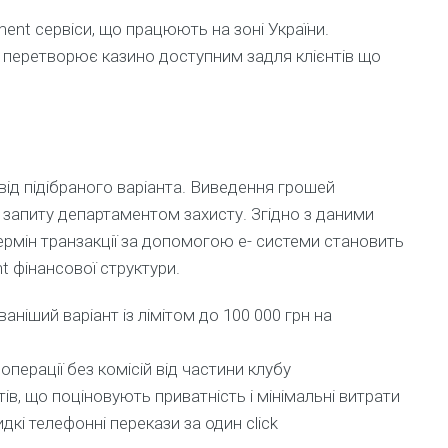
nt сервіси, що працюють на зоні України.
е перетворює казино доступним задля клієнтів що
від підібраного варіанта. Виведення грошей
 запиту департаментом захисту. Згідно з даними
 термін транзакції за допомогою e- системи становить
t фінансової структури.
ваніший варіант із лімітом до 100 000 грн на
операції без комісій від частини клубу
тів, що поціновують приватність і мінімальні витрати
дкі телефонні перекази за один click