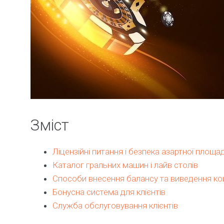
Зміст
Ліцензійні питання і безпека азартної площа
Каталог гральних машин і лайв столів
Способи внесення балансу та виведення ко
Бонусна система для клієнтів
Служба обслуговування клієнтів