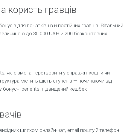
а користь гравців
онусів для початківців й постійних гравців. Вітальний
l величиною до 30 000 UAH й 200 безкоштовних
ts, які є змога перетворити у справжні кошти чи
труктура містить шість ступенів — починаючи від
є бонусні benefits: підвищений кешбек,
вачів
 вихідних шляхом онлайн-чат, email пошту й телефон