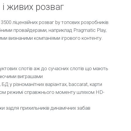
 і живих розваг
 3500 ліцензійних розваг by топових розробників
бними провайдерами, наприклад Pragmatic Play,
вими визнаними компаніями ігрового контенту.
фруктових слотів аж до сучасних слотів що мають
таючими виграшами
 БД у різноманітних варіантах, baccarat, карти
тягом режимі справжнього моменту шляхом HD-
ртки задля прихильників динамічних забав