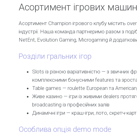
Асортимент ігрових машин
Асортимент Champion ігрового клубу містить over
індустрії. Наша команда партнеримо разом з поді
NetEnt, Evolution Gaming, Microgaming й додатко
Розділи гральних ігор
Slots із різною варіативністю — з звичних 
комплексними бонусними features та зрос
Table games — roulette European та American,
Живе казино — ігри із живими dealers про
broadcasting із професійних залів
Динамічні ігри — краш-ігри, лото, скретч-ка
Особлива опція demo mode