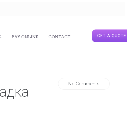
GET A QUOTE
G
PAY ONLINE
CONTACT
No Comments
щадка