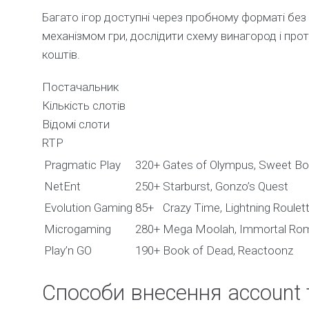
Багато ігор доступні через пробному форматі без
механізмом гри, дослідити схему винагород і про
коштів.
Постачальник
Кількість слотів
Відомі слоти
RTP
Pragmatic Play
320+
Gates of Olympus, Sweet B
NetEnt
250+
Starburst, Gonzo’s Quest
Evolution Gaming
85+
Crazy Time, Lightning Roulet
Microgaming
280+
Mega Moolah, Immortal Ro
Play’n GO
190+
Book of Dead, Reactoonz
Способи внесення account 