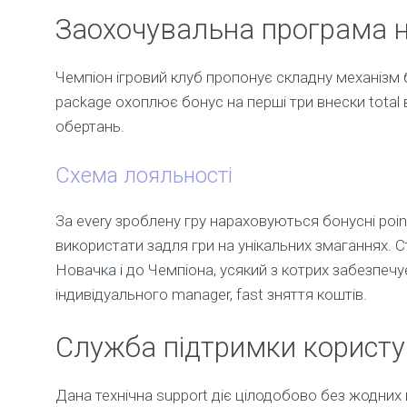
Заохочувальна програма н
Чемпіон ігровий клуб пропонує складну механізм б
package охоплює бонус на перші три внески tota
обертань.
Схема лояльності
За every зроблену гру нараховуються бонусні poin
використати задля гри на унікальних змаганнях. С
Новачка і до Чемпіона, усякий з котрих забезпечу
індивідуального manager, fast зняття коштів.
Служба підтримки користу
Дана технічна support діє цілодобово без жодних