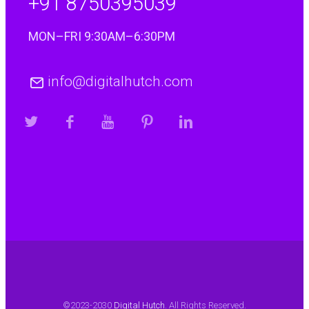
+91 8750395039
und Sicherheitsstandards auf…
MON–FRI 9:30AM–6:30PM
Continue reading
info@digitalhutch.com
CowboySpin - Autenttiset Pelit Villin
Lännen Tyyliin
Sisällysluettelo Kattava Pelisisältö Jokaiselle Pelaajalle
Turvalliset että Kattavat Maksumenetelmät
Bonusjärjestelmä sekä Palkinnot…
Continue reading
©2023-2030
Digital Hutch
. All Rights Reserved.