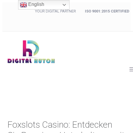
English
YOUR DIGITAL PARTNER
ISO 9001:2015 CERTIFIED
Foxslots Casino: Entdecken