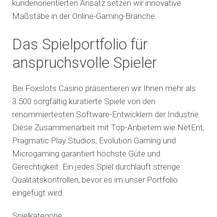
kundenorientierten Ansatz setzen wir innovative
Maßstäbe in der Online-Gaming-Branche.
Das Spielportfolio für
anspruchsvolle Spieler
Bei Foxslots Casino präsentieren wir Ihnen mehr als
3.500 sorgfältig kuratierte Spiele von den
renommiertesten Software-Entwicklern der Industrie.
Diese Zusammenarbeit mit Top-Anbietern wie NetEnt,
Pragmatic Play Studios, Evolution Gaming und
Microgaming garantiert höchste Güte und
Gerechtigkeit. Ein jedes Spiel durchläuft strenge
Qualitätskontrollen, bevor es im unser Portfolio
eingefügt wird.
Spielkategorie