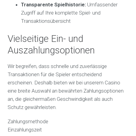
Transparente Spielhistorie:
Umfassender
Zugriff auf Ihre komplette Spiel- und
Transaktionsübersicht
Vielseitige Ein- und
Auszahlungsoptionen
Wir begreifen, dass schnelle und zuverlässige
Transaktionen für die Spieler entscheidend
erscheinen. Deshalb bieten wir bei unserem Casino
eine breite Auswahl an bewährten Zahlungsoptionen
an, die gleichermaßen Geschwindigkeit als auch
Schutz gewährleisten.
Zahlungsmethode
Einzahlungszeit