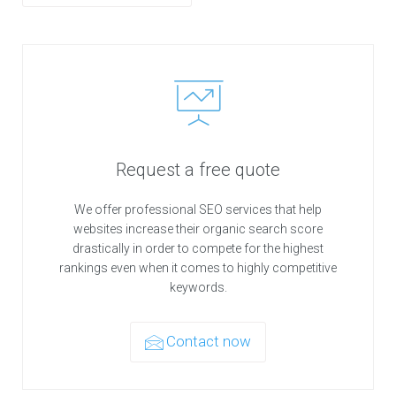
Request a free quote
We offer professional SEO services that help
websites increase their organic search score
drastically in order to compete for the highest
rankings even when it comes to highly competitive
keywords.
Contact now