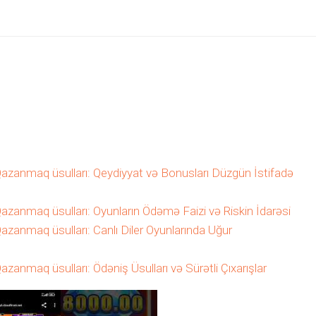
anmaq üsulları: Qeydiyyat və Bonusları Düzgün İstifadə
anmaq üsulları: Oyunların Ödəmə Faizi və Riskin İdarəsi
anmaq üsulları: Canlı Diler Oyunlarında Uğur
maq üsulları: Ödəniş Üsulları və Sürətli Çıxarışlar