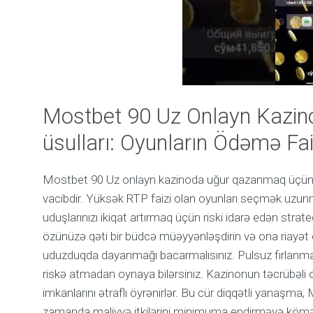
Mostbet 90 Uz Onlayn Kaz
üsulları: Oyunların Ödəmə Fai
Mostbet 90 Uz onlayn kazinoda uğur qazanmaq üçün
vacibdir. Yüksək RTP faizi olan oyunları seçmək uzunm
uduşlarınızı ikiqat artırmaq üçün riski idarə edən strat
özünüzə qəti bir büdcə müəyyənləşdirin və ona riayət
uduzduqda dayanmağı bacarmalısınız. Pulsuz fırlanmal
riskə atmadan oynaya bilərsiniz. Kazinonun təcrübəli 
imkanlarını ətraflı öyrənirlər. Bu cür diqqətli yanaş
zamanda maliyyə itkilərini minimuma endirməyə kömək