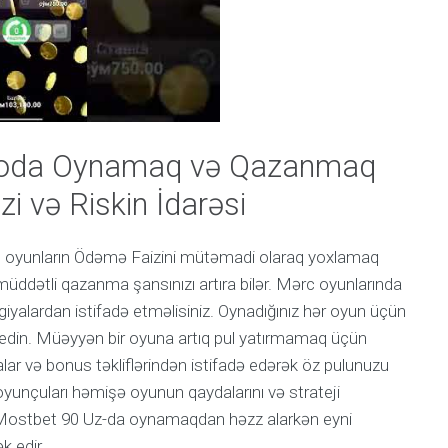
inoda Oynamaq və Qazanmaq
zi və Riskin İdarəsi
 oyunların Ödəmə Faizini mütəmadi olaraq yoxlamaq
üddətli qazanma şansınızı artıra bilər. Mərc oyunlarında
egiyalardan istifadə etməlisiniz. Oynadığınız hər oyun üçün
 edin. Müəyyən bir oyuna artıq pul yatırmamaq üçün
ar və bonus təkliflərindən istifadə edərək öz pulunuzu
oyunçuları həmişə oyunun qaydalarını və strateji
ma, Mostbet 90 Uz-da oynamaqdan həzz alarkən eyni
 edir.