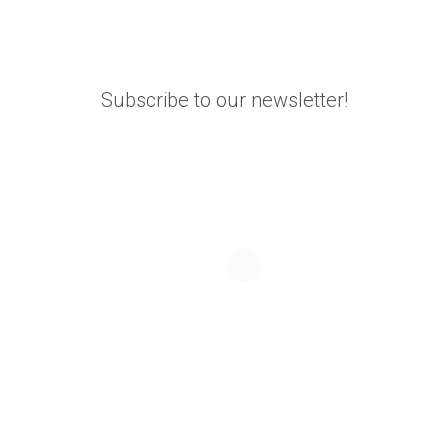
Subscribe to our newsletter!