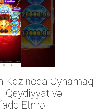
yn Kazinoda Oynamaq
: Qeydiyyat və
ifadə Etmə