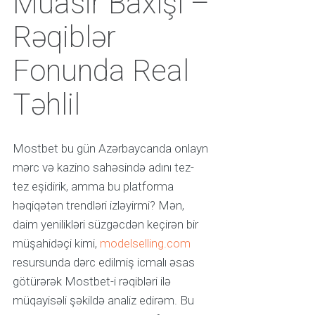
Müasir Baxışı –
Rəqiblər
Fonunda Real
Təhlil
Mostbet bu gün Azərbaycanda onlayn
mərc və kazino sahəsində adını tez-
tez eşidirik, amma bu platforma
həqiqətən trendləri izləyirmi? Mən,
daim yenilikləri süzgəcdən keçirən bir
müşahidəçi kimi,
modelselling.com
resursunda dərc edilmiş icmalı əsas
götürərək Mostbet-i rəqibləri ilə
müqayisəli şəkildə analiz edirəm. Bu