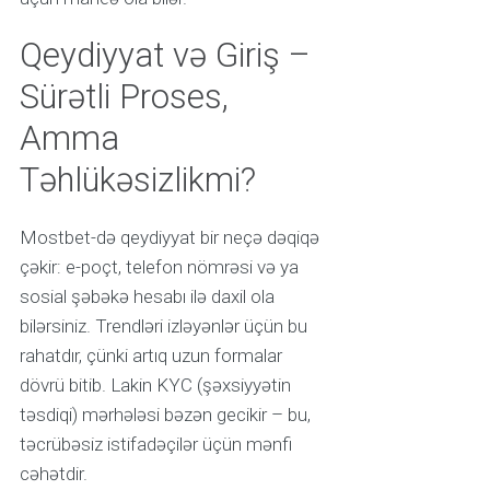
Qeydiyyat və Giriş –
Sürətli Proses,
Amma
Təhlükəsizlikmi?
Mostbet-də qeydiyyat bir neçə dəqiqə
çəkir: e-poçt, telefon nömrəsi və ya
sosial şəbəkə hesabı ilə daxil ola
bilərsiniz. Trendləri izləyənlər üçün bu
rahatdır, çünki artıq uzun formalar
dövrü bitib. Lakin KYC (şəxsiyyətin
təsdiqi) mərhələsi bəzən gecikir – bu,
təcrübəsiz istifadəçilər üçün mənfi
cəhətdir.