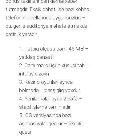
bonus təkliflərindən dərhal xəbər
tutmaqdır. Eksik cəhəti isə bəzi köhnə
telefon modellərində uyğunsuzluq –
bu, geniş auditoriyanı əhatə etməkdə
çətinlik yaradır.
Tətbiq ölçüsü cəmi 45 MB –
yaddaş qənaəti
Canlı mərc üçün xüsusi tab –
intuitiv dizayn
Kazino oyunları ayrıca
bölmədə – qarışıqlıq yoxdur
Yeniləmələr ayda 2 dəfə –
stabil işləmə təmin edir
iOS versiyasında bəzi
animasiyalar gecikir – texniki
qüsur