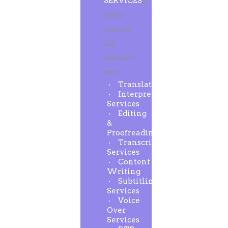
SERVICES
A
highly
qualified
and
dedicated
team
Translation
Interpreting
Services
Editing
&
Proofreading
Transcription
Services
Content
Writing
Subtitling
Services
Voice
Over
Services