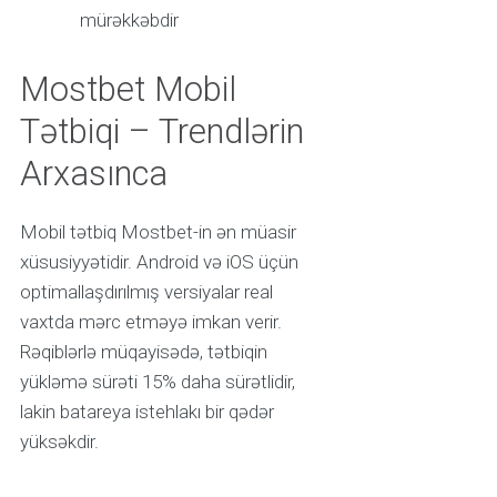
mürəkkəbdir
Mostbet Mobil
Tətbiqi – Trendlərin
Arxasınca
Mobil tətbiq Mostbet-in ən müasir
xüsusiyyətidir. Android və iOS üçün
optimallaşdırılmış versiyalar real
vaxtda mərc etməyə imkan verir.
Rəqiblərlə müqayisədə, tətbiqin
yükləmə sürəti 15% daha sürətlidir,
lakin batareya istehlakı bir qədər
yüksəkdir.