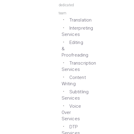
dedicated
team
Translation
Interpreting
Services
Editing
&
Proofreading
Transcription
Services
Content
Writing
Subtitling
Services
Voice
Over
Services
DTP
Services