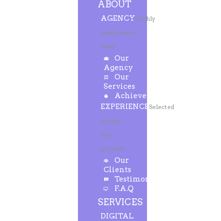
ABOUT
AGENCY
Highly
experienced
team
Our
Agency
Our
Services
Achievements
EXPERIENCE
Selected
clients
and
projects
Our
Clients
Testimonials
F.A.Q
SERVICES
DIGITAL