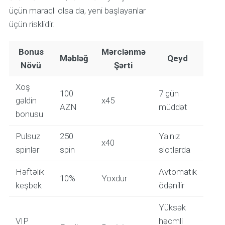
üçün maraqlı olsa da, yeni başlayanlar
üçün risklidir.
Bonus
Mərclənmə
Məbləğ
Qeyd
Növü
Şərti
Xoş
100
7 gün
gəldin
x45
AZN
müddət
bonusu
Pulsuz
250
Yalnız
x40
spinlər
spin
slotlarda
Həftəlik
Avtomatik
10%
Yoxdur
keşbek
ödənilir
Yüksək
VIP
həcmli