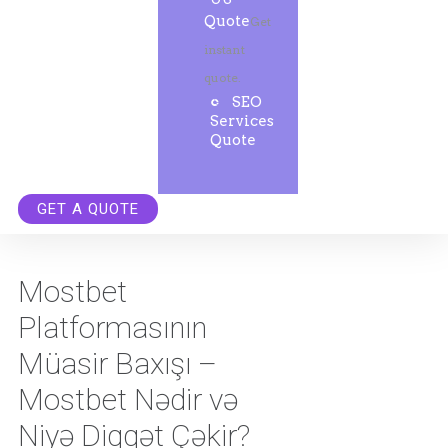
Quote
Get
instant
quote.
SEO
Services
Quote
GET A QUOTE
Mostbet
Platformasının
Müasir Baxışı –
Mostbet Nədir və
Niyə Diqqət Çəkir?