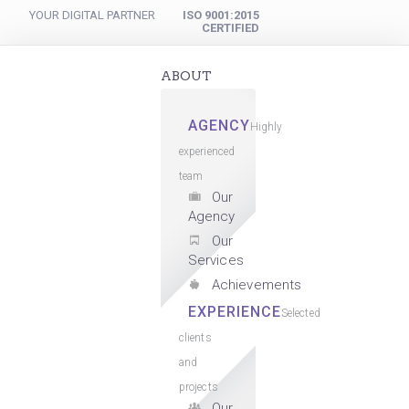
YOUR DIGITAL PARTNER
ISO 9001:2015
CERTIFIED
ABOUT
AGENCY
Highly
experienced
team
Our
Agency
Our
Services
Achievements
EXPERIENCE
Selected
clients
and
projects
Our