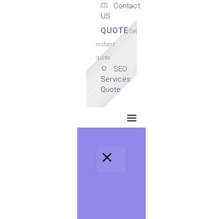
Contact
US
QUOTE
Get
instant
quote.
SEO
Services
Quote