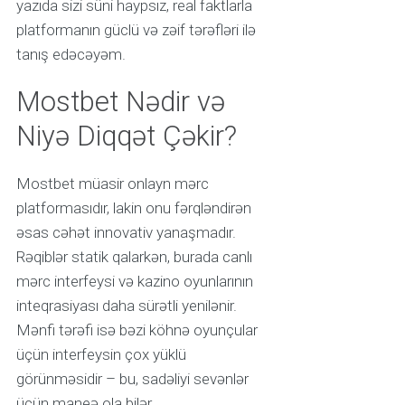
yazıda sizi süni haypsız, real faktlarla
platformanın güclü və zəif tərəfləri ilə
tanış edəcəyəm.
Mostbet Nədir və
Niyə Diqqət Çəkir?
Mostbet müasir onlayn mərc
platformasıdır, lakin onu fərqləndirən
əsas cəhət innovativ yanaşmadır.
Rəqiblər statik qalarkən, burada canlı
mərc interfeysi və kazino oyunlarının
inteqrasiyası daha sürətli yenilənir.
Mənfi tərəfi isə bəzi köhnə oyunçular
üçün interfeysin çox yüklü
görünməsidir – bu, sadəliyi sevənlər
üçün maneə ola bilər.