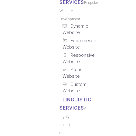
SERVICES
Bespoke
Website
Development
Dynamic
Website
Ecommerce
Website
Responsive
Website
Static
Website
Custom
Website
LINGUISTIC
SERVICES
A
highly
qualified
and