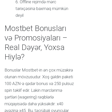
Offline rejimdə mərc
tarixçəsinə baxmaq mümkün
deyil
Mostbet Bonusları
və Promosiyaları –
Real Dəyər, Yoxsa
Hiylə?
Bonuslar Mostbet-in ən çox müzakirə
olunan mövzusudur. Xoş gəldin paketi
100 AZN-ə qədər bonus və 250 pulsuz
spin təklif edir. Lakin mərclənmə
şərtləri (wagering) rəqiblərlə
müqayisədə daha yüksəkdir: x40
əvəzinə x45. Bu, təcrübəli oyunçular