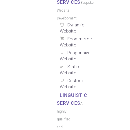
SERVICES
Bespoke
Website
Development
Dynamic
Website
Ecommerce
Website
Responsive
Website
Static
Website
Custom
Website
LINGUISTIC
SERVICES
A
highly
qualified
and