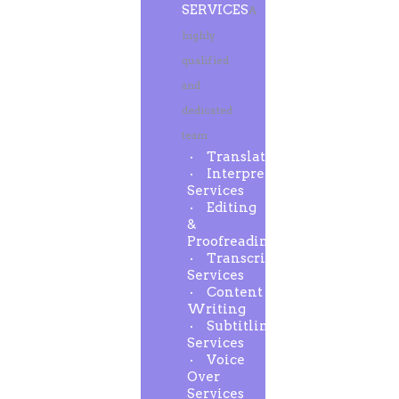
SERVICES
A
highly
qualified
and
dedicated
team
Translation
Interpreting
Services
Editing
&
Proofreading
Transcription
Services
Content
Writing
Subtitling
Services
Voice
Over
Services