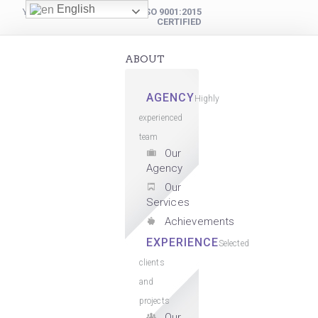
English
YOUR DIGITAL PARTNER
ISO 9001:2015
CERTIFIED
ABOUT
AGENCY
Highly
experienced
team
Our
Agency
Our
Services
Achievements
EXPERIENCE
Selected
clients
and
projects
Our