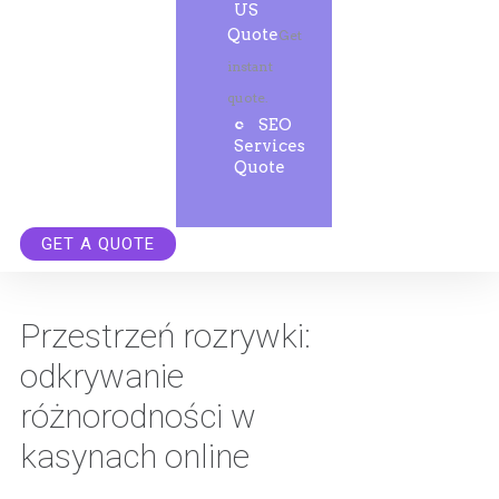
US
Quote
Get
instant
quote.
SEO
Services
Quote
GET A QUOTE
Przestrzeń rozrywki:
odkrywanie
różnorodności w
kasynach online