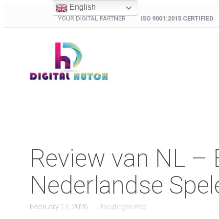
English
YOUR DIGITAL PARTNER
ISO 9001:2015 CERTIFIED
Review van NL – 
Nederlandse Spel
February 17, 2026
Uncategorized