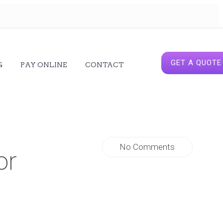
GET A QUOTE
G
PAY ONLINE
CONTACT
No Comments
or