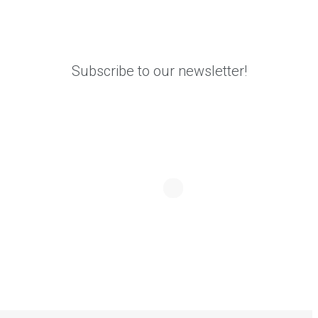
Subscribe to our newsletter!