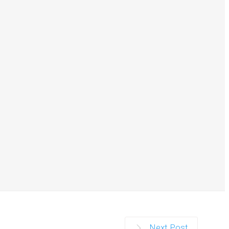
ntertainment
f spillemaskiner Trygge…
Next Post