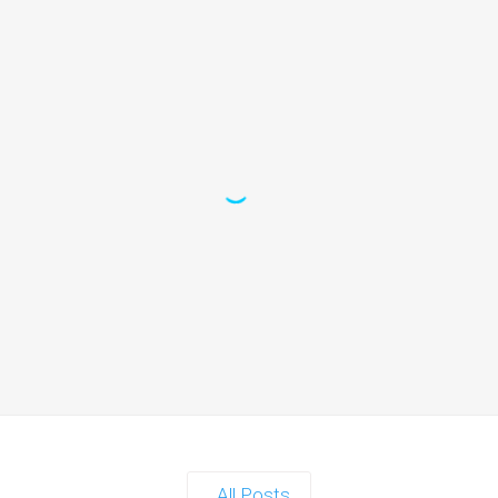
Din absolutte destination for online gambling e
egne banebrydende gaming-platform og it-løsninger Omfattende udvalg a
Continue reading
All Posts