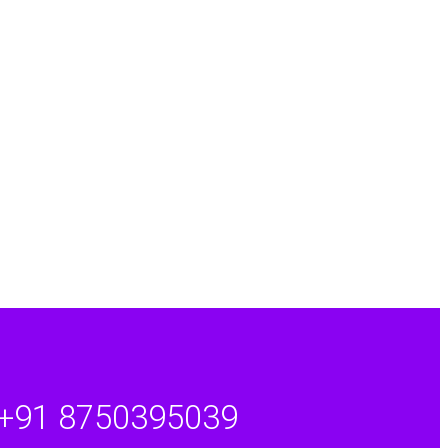
elaajille
set Bonukset sekä…
ille käyttäjille
 Bonustarjoukset ja…
+91 8750395039