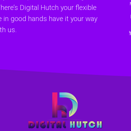
here’s Digital Hutch your flexible
 Sie hochwertiges Online-Glücksspiel dank bem
re in good hands have it your way
hes vielfältiges Spielangebot entwickelt für ambitionierte Spieler Zertif
th us.
Continue reading
e hochwertiges Online-Glücksspiel dank außer
tes Spielangebot zugeschnitten auf anspruchsvolle Spieler Lizenzierung
Continue reading