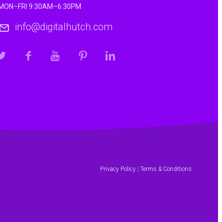
MON–FRI 9:30AM–6:30PM
erkenswerten Gewinnchancen
info@digitalhutch.com
izierung sowie Sicherheitsstandards…
gewöhnlichen Gewinnchancen
 und Sicherheitsstandards auf…
Privacy Policy
|
Terms & Conditions