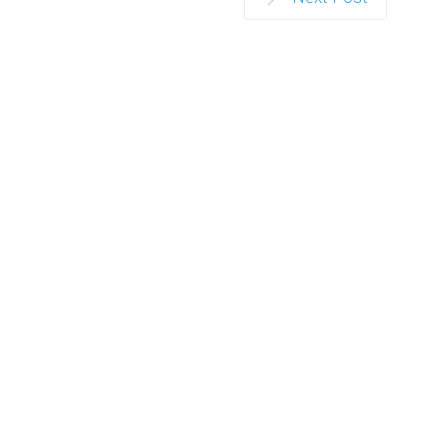
ellence
olutions for…
iges Glücksspiel
sbare Zahlungsoptionen für…