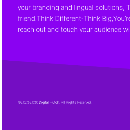
your branding and lingual solutions, T
Fugu Spielbank: Entdecken
friend.Think Different-Think Big,You’
Inhaltsverzeichnis Unser umfangreic
reach out and touch your audience wi
Fugu Gaming: Entdecken Si
Inhaltsverzeichnis Unser brei
©2023-2030
Digital Hutch
. All Rights Reserved.