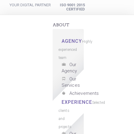
YOUR DIGITAL PARTNER
ISO 9001:2015
CERTIFIED
ABOUT
AGENCY
Highly
experienced
team
Our
Agency
Our
Services
Achievements
EXPERIENCE
Selected
clients
and
projects
Our