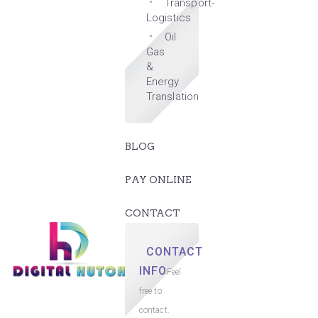
Transport-
Logistics
Oil
Gas
&
Energy
Translation
BLOG
PAY ONLINE
CONTACT
CONTACT
INFO
Feel
free to
contact.