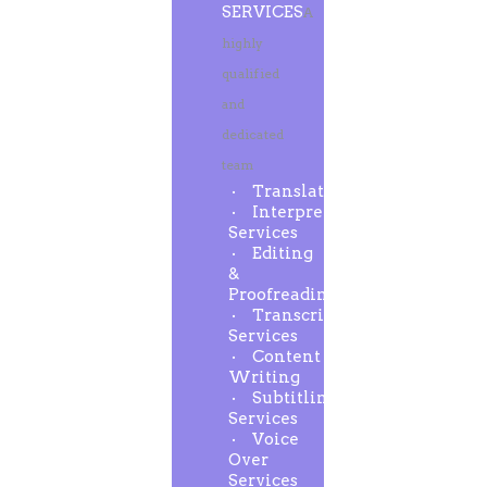
SERVICES
A
highly
qualified
and
dedicated
team
Translation
Interpreting
Services
Editing
&
Proofreading
Transcription
Services
Content
Writing
Subtitling
Services
Voice
Over
Services