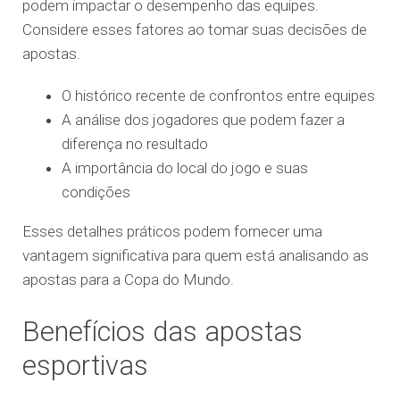
podem impactar o desempenho das equipes.
Considere esses fatores ao tomar suas decisões de
apostas.
O histórico recente de confrontos entre equipes
A análise dos jogadores que podem fazer a
diferença no resultado
A importância do local do jogo e suas
condições
Esses detalhes práticos podem fornecer uma
vantagem significativa para quem está analisando as
apostas para a Copa do Mundo.
Benefícios das apostas
esportivas