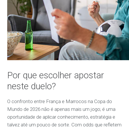
Por que escolher apostar
neste duelo?
O confronto entre França e Marrocos na Copa do
Mundo de 2026 não é apenas mais um jogo; é uma
oportunidade de aplicar conhecimento, estratégia e
talvez até um pouco de sorte. Com odds que refletem