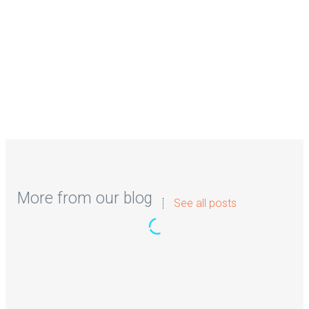
More from our blog
See all posts
Navigating offshore casinos: How
Online Pokies NZ 2026 enhances your
gaming experience