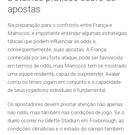
apostas
Na preparação para o confronto entre França e
Marrocos, é importante entender algumas estratégias
táticas que podem influenciar as odds e,
consequentemente, suas apostas. A França,
conhecida por seu forte ataque, pode ser favorecida
em termos de odds, mas Marrocos tem se mostrado
uma equipe resiliente, capaz de surpreender. Avaliar
como os times jogam em conjunto e a capacidade
de seus jogadores individuais é fundamental.
Os apostadores devem prestar atenção não apenas
nas odds, mas também nas condições de jogo. Se o
duelo ocorrer no Gillette Stadium em Foxborough, as
condições climáticas e o estado do campo também