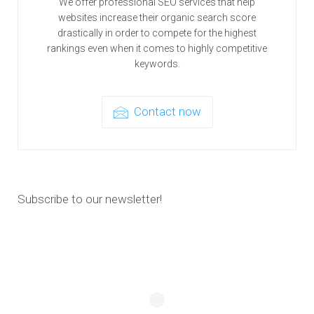
We offer professional SEO services that help
websites increase their organic search score
drastically in order to compete for the highest
rankings even when it comes to highly competitive
keywords.
Contact now
Subscribe to our newsletter!