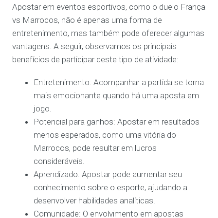
Apostar em eventos esportivos, como o duelo França
vs Marrocos, não é apenas uma forma de
entretenimento, mas também pode oferecer algumas
vantagens. A seguir, observamos os principais
benefícios de participar deste tipo de atividade:
Entretenimento: Acompanhar a partida se torna
mais emocionante quando há uma aposta em
jogo.
Potencial para ganhos: Apostar em resultados
menos esperados, como uma vitória do
Marrocos, pode resultar em lucros
consideráveis.
Aprendizado: Apostar pode aumentar seu
conhecimento sobre o esporte, ajudando a
desenvolver habilidades analíticas.
Comunidade: O envolvimento em apostas