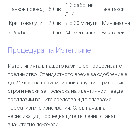
1-3 работни
Банков превод
50 лв
Без такси
дни
Криптовалути
20 лв
До 30 минути
Минимални
ePay.bg
10 лв
Моментално
Без такси
Процедура на Изтегляне
Изтеглянията в нашето казино се процесират с
предимство. Стандартното време за одобрение е
до 24 часа за верифицирани акаунти. Прилагаме
строги мерки за проверка на идентичност, за да
предпазим вашите средства и да спазваме
нормативните изисквания. След начална
верификация, последващите тегления стават
значително по-бързи.