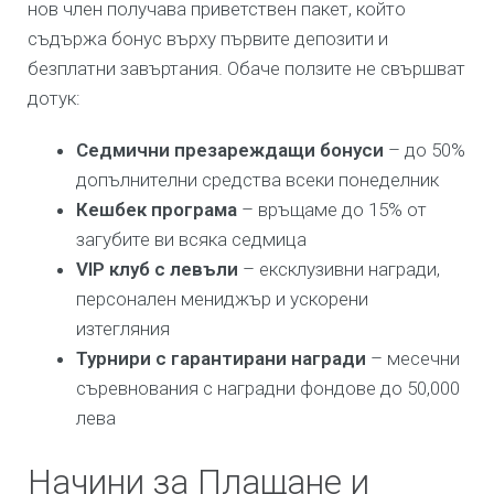
нов член получава приветствен пакет, който
съдържа бонус върху първите депозити и
безплатни завъртания. Обаче ползите не свършват
дотук:
Седмични презареждащи бонуси
– до 50%
допълнителни средства всеки понеделник
Кешбек програма
– връщаме до 15% от
загубите ви всяка седмица
VIP клуб с левъли
– ексклузивни награди,
персонален мениджър и ускорени
изтегляния
Турнири с гарантирани награди
– месечни
съревнования с наградни фондове до 50,000
лева
Начини за Плащане и