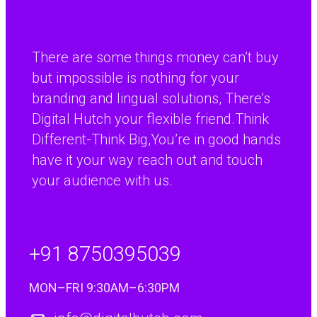
bemerkenswerten Gewinnchancen
Inhaltsverzeichnis Unser umfangreiches vielfältiges
Spielangebot entwickelt für ambitionierte Spieler
There are some things money can’t buy
Zertifizierung sowie Sicherheitsstandards…
but impossible is nothing for your
branding and lingual solutions, There’s
Continue reading
Digital Hutch your flexible friend.Think
Different-Think Big,You’re in good hands
have it your way reach out and touch
Fugu Gaming: Entdecken Sie
your audience with us.
hochwertiges Online-Glücksspiel dank
außergewöhnlichen Gewinnchancen
Inhaltsverzeichnis Unser breites Spielangebot
zugeschnitten auf anspruchsvolle Spieler Lizenzierung
+91 8750395039
und Sicherheitsstandards auf…
MON–FRI 9:30AM–6:30PM
Continue reading