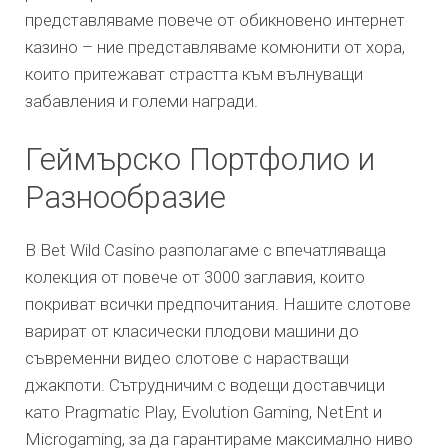
представляваме повече от обикновено интернет
казино – ние представляваме комюнити от хора,
които притежават страстта към вълнуващи
забавления и големи награди.
Геймърско Портфолио и
Разнообразие
В Bet Wild Casino разполагаме с впечатляваща
колекция от повече от 3000 заглавия, които
покриват всички предпочитания. Нашите слотове
варират от класически плодови машини до
съвременни видео слотове с нарастващи
джакпоти. Сътрудничим с водещи доставчици
като Pragmatic Play, Evolution Gaming, NetEnt и
Microgaming, за да гарантираме максимално ниво