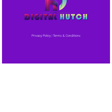
Privacy Policy
|
Terms & Conditions