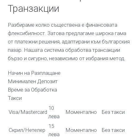
Транзакции
Разбираме колко съществена е финансовата
флексибилност. Затова предлагаме широка гама
от платежни решения, адаптирани към българския
пазар. Нашата система обработва трансакции
бързо и сигурно, независимо от избрания метод.
Начин на Разплащане
Минимален Депозит
Време за Обработка
Такси
10
Visa/Mastercard
Моментално
Без такси
лева
15
Скрил/Нетелер
Моментално
Без такси
лева