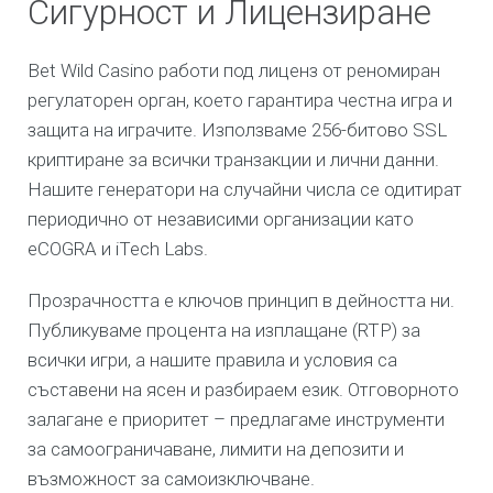
Сигурност и Лицензиране
Bet Wild Casino работи под лиценз от реномиран
регулаторен орган, което гарантира честна игра и
защита на играчите. Използваме 256-битово SSL
криптиране за всички транзакции и лични данни.
Нашите генератори на случайни числа се одитират
периодично от независими организации като
eCOGRA и iTech Labs.
Прозрачността е ключов принцип в дейността ни.
Публикуваме процента на изплащане (RTP) за
всички игри, а нашите правила и условия са
съставени на ясен и разбираем език. Отговорното
залагане е приоритет – предлагаме инструменти
за самоограничаване, лимити на депозити и
възможност за самоизключване.