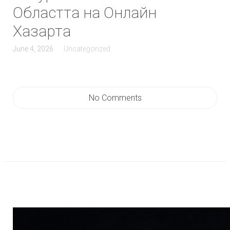
Областта на Онлайн
Хазарта
June 4, 2026
Uncategorized
No Comments