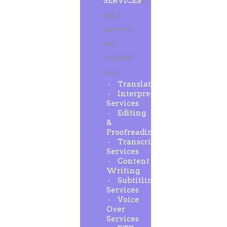
SERVICES
A
highly
qualified
and
dedicated
team
Translation
Interpreting
Services
Editing
&
Proofreading
Transcription
Services
Content
Writing
Subtitling
Services
Voice
Over
Services