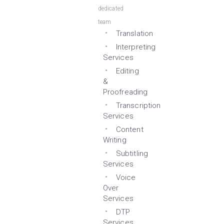
dedicated
team
Translation
Interpreting
Services
Editing
&
Proofreading
Transcription
Services
Content
Writing
Subtitling
Services
Voice
Over
Services
DTP
Services