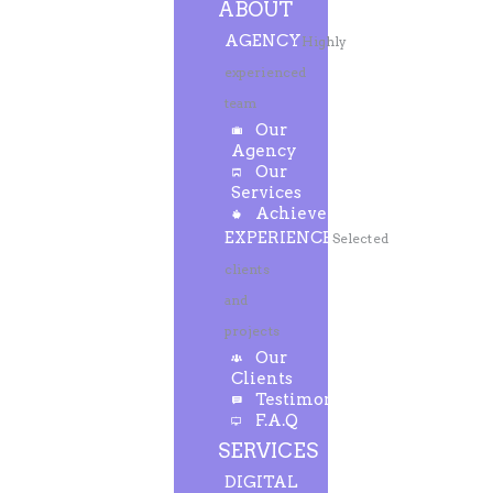
ABOUT
AGENCY
Highly
experienced
team
Our
Agency
Our
Services
Achievements
EXPERIENCE
Selected
clients
and
projects
Our
Clients
Testimonials
F.A.Q
SERVICES
DIGITAL