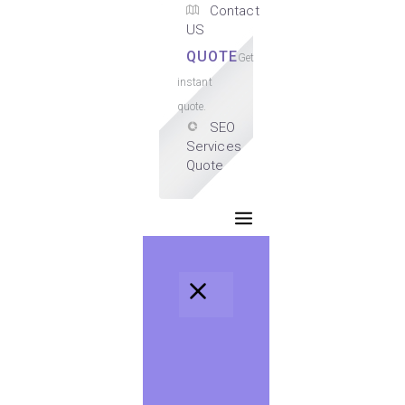
Contact
US
QUOTE
Get
instant
quote.
SEO
Services
Quote