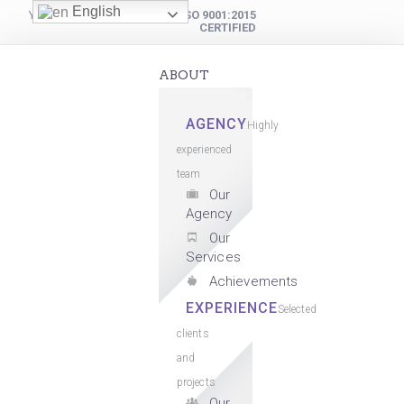
English
YOUR DIGITAL PARTNER
ISO 9001:2015
CERTIFIED
ABOUT
AGENCY
Highly
experienced
team
Our
Agency
Our
Services
Achievements
EXPERIENCE
Selected
clients
and
projects
Our