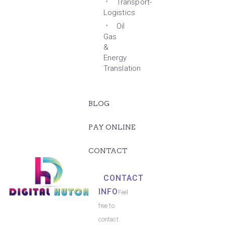
Transport-
Logistics
Oil
Gas
&
Energy
Translation
BLOG
PAY ONLINE
CONTACT
CONTACT
INFO
Feel
free to
contact.