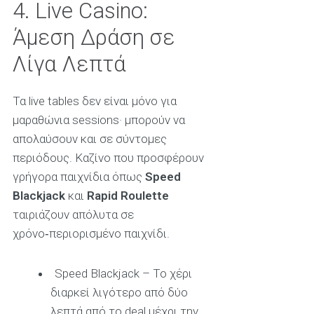
4. Live Casino:
Άμεση Δράση σε
Λίγα Λεπτά
Τα live tables δεν είναι μόνο για
μαραθώνια sessions· μπορούν να
απολαύσουν και σε σύντομες
περιόδους. Καζίνο που προσφέρουν
γρήγορα παιχνίδια όπως
Speed
Blackjack
και
Rapid Roulette
ταιριάζουν απόλυτα σε
χρόνο‑περιορισμένο παιχνίδι.
Speed Blackjack – Το χέρι
διαρκεί λιγότερο από δύο
λεπτά από το deal μέχρι την