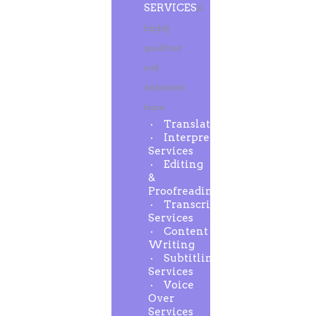
SERVICES
A
highly
qualified
and
dedicated
team
Translation
Interpreting
Services
Editing
&
Proofreading
Transcription
Services
Content
Writing
Subtitling
Services
Voice
Over
Services