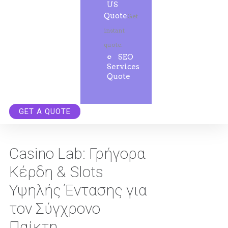
US
Quote
Get
instant
quote.
SEO
Services
Quote
GET A QUOTE
Casino Lab: Γρήγορα
Κέρδη & Slots
Υψηλής Έντασης για
τον Σύγχρονο
Παίκτη