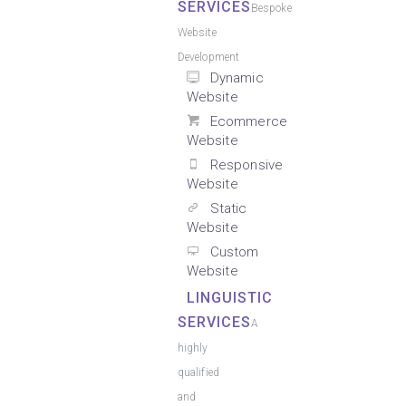
SERVICES
Bespoke
Website
Development
Dynamic
Website
Ecommerce
Website
Responsive
Website
Static
Website
Custom
Website
LINGUISTIC
SERVICES
A
highly
qualified
and