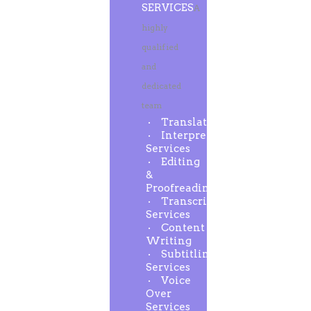
SERVICES
A
highly
qualified
and
dedicated
team
Translation
Interpreting
Services
Editing
&
Proofreading
Transcription
Services
Content
Writing
Subtitling
Services
Voice
Over
Services