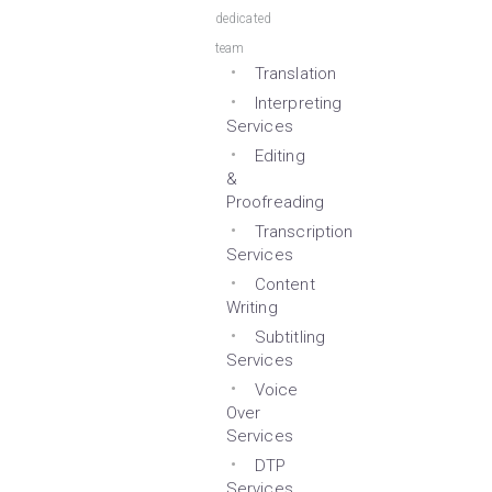
dedicated
team
Translation
Interpreting
Services
Editing
&
Proofreading
Transcription
Services
Content
Writing
Subtitling
Services
Voice
Over
Services
DTP
Services