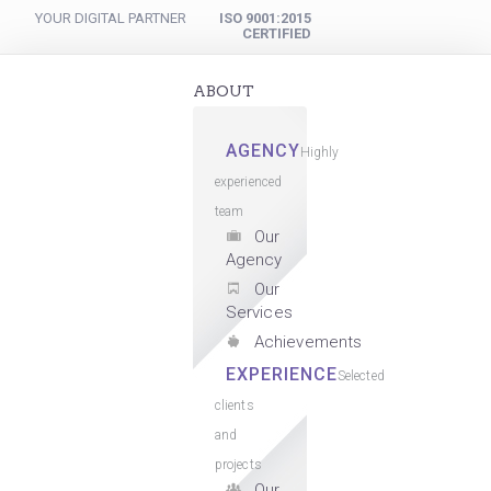
YOUR DIGITAL PARTNER
ISO 9001:2015
CERTIFIED
ABOUT
AGENCY
Highly
experienced
team
Our
Agency
Our
Services
Achievements
EXPERIENCE
Selected
clients
and
projects
Our