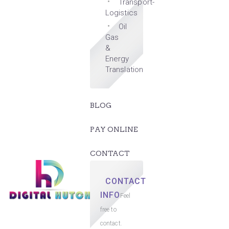
Transport-
Logistics
Oil
Gas
&
Energy
Translation
BLOG
PAY ONLINE
CONTACT
CONTACT
INFO
Feel
free to
contact.