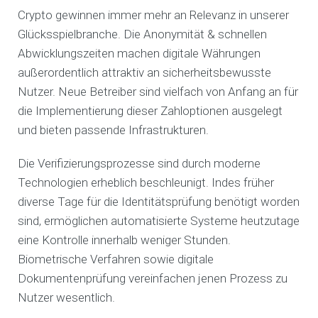
Crypto gewinnen immer mehr an Relevanz in unserer
Glücksspielbranche. Die Anonymität & schnellen
Abwicklungszeiten machen digitale Währungen
außerordentlich attraktiv an sicherheitsbewusste
Nutzer. Neue Betreiber sind vielfach von Anfang an für
die Implementierung dieser Zahloptionen ausgelegt
und bieten passende Infrastrukturen.
Die Verifizierungsprozesse sind durch moderne
Technologien erheblich beschleunigt. Indes früher
diverse Tage für die Identitätsprüfung benötigt worden
sind, ermöglichen automatisierte Systeme heutzutage
eine Kontrolle innerhalb weniger Stunden.
Biometrische Verfahren sowie digitale
Dokumentenprüfung vereinfachen jenen Prozess zu
Nutzer wesentlich.