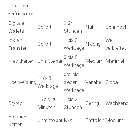
Gebühren
Verfügbarkeit
Digitale
0-24
Sofort
Null
Sehr hoch
Wallets
Stunden
Instant-
1 bis 3
Weit
Sofort
Niedrig
Transfer
Werktage
verbreitet
3 bis 5
Kreditkarten
Unmittelbar
Medium
Maximal
Werktage
drei bis
1 bis 3
Überweisung
sieben
Variabel
Global
Werktage
Werktage
15 bis 30
1 bis 2
Crypto
Gering
Wachsend
Minuten
Stunden
Prepaid-
Unmittelbar
N/A
Entfallen
Medium
Karten