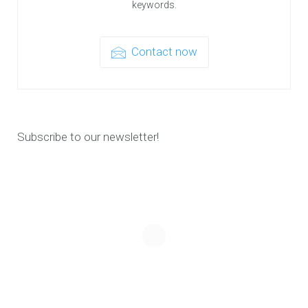
keywords.
Contact now
Subscribe to our newsletter!