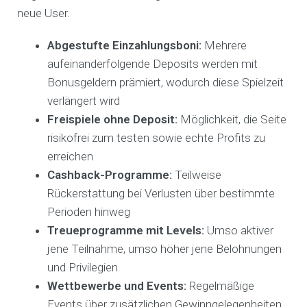
neue User.
Abgestufte Einzahlungsboni:
Mehrere
aufeinanderfolgende Deposits werden mit
Bonusgeldern prämiert, wodurch diese Spielzeit
verlängert wird
Freispiele ohne Deposit:
Möglichkeit, die Seite
risikofrei zum testen sowie echte Profits zu
erreichen
Cashback-Programme:
Teilweise
Rückerstattung bei Verlusten über bestimmte
Perioden hinweg
Treueprogramme mit Levels:
Umso aktiver
jene Teilnahme, umso höher jene Belohnungen
und Privilegien
Wettbewerbe und Events:
Regelmäßige
Events über zusätzlichen Gewinngelegenheiten