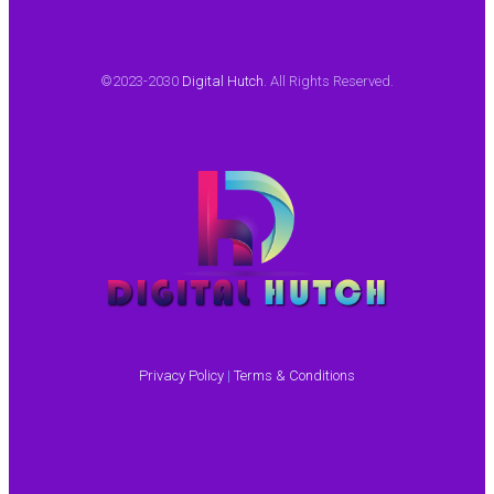
©2023-2030
Digital Hutch
. All Rights Reserved.
Privacy Policy
|
Terms & Conditions