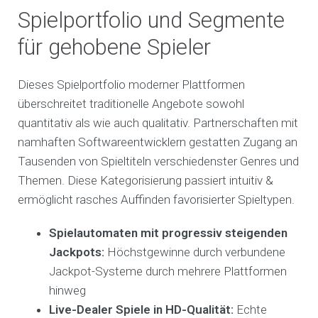
Spielportfolio und Segmente
für gehobene Spieler
Dieses Spielportfolio moderner Plattformen
überschreitet traditionelle Angebote sowohl
quantitativ als wie auch qualitativ. Partnerschaften mit
namhaften Softwareentwicklern gestatten Zugang an
Tausenden von Spieltiteln verschiedenster Genres und
Themen. Diese Kategorisierung passiert intuitiv &
ermöglicht rasches Auffinden favorisierter Spieltypen.
Spielautomaten mit progressiv steigenden
Jackpots:
Höchstgewinne durch verbundene
Jackpot-Systeme durch mehrere Plattformen
hinweg
Live-Dealer Spiele in HD-Qualität:
Echte