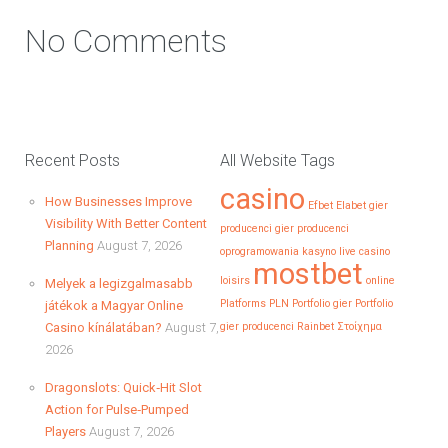
No Comments
Casino betalingen en veiligheid: zo
bescherm je jouw gegevens
In de wereld van online gokken is het beschermen van
jouw gegevens…
Recent Posts
All Website Tags
casino
How Businesses Improve
Continue reading
Efbet
Elabet
gier
Visibility With Better Content
producenci
gier producenci
Planning
August 7, 2026
oprogramowania
kasyno
live casino
mostbet
loisirs
online
Melyek a legizgalmasabb
How Businesses Improve Visibility
Platforms
PLN
Portfolio gier
Portfolio
játékok a Magyar Online
With Better Content Planning
Casino kínálatában?
August 7,
gier producenci
Rainbet
Στοίχημα
2026
Publishing more content does not automatically create
better results. The strongest sites…
Dragonslots: Quick‑Hit Slot
Action for Pulse‑Pumped
Continue reading
Players
August 7, 2026