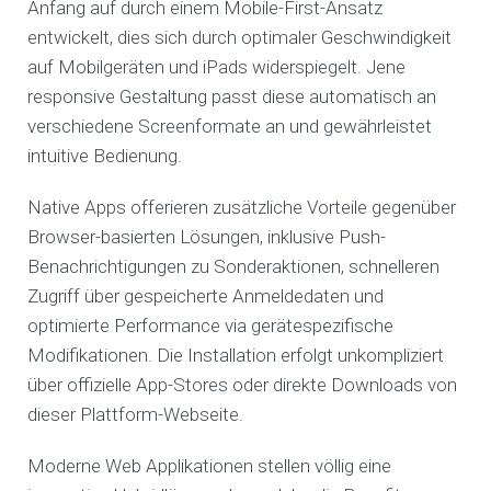
Anfang auf durch einem Mobile-First-Ansatz
entwickelt, dies sich durch optimaler Geschwindigkeit
auf Mobilgeräten und iPads widerspiegelt. Jene
responsive Gestaltung passt diese automatisch an
verschiedene Screenformate an und gewährleistet
intuitive Bedienung.
Native Apps offerieren zusätzliche Vorteile gegenüber
Browser-basierten Lösungen, inklusive Push-
Benachrichtigungen zu Sonderaktionen, schnelleren
Zugriff über gespeicherte Anmeldedaten und
optimierte Performance via gerätespezifische
Modifikationen. Die Installation erfolgt unkompliziert
über offizielle App-Stores oder direkte Downloads von
dieser Plattform-Webseite.
Moderne Web Applikationen stellen völlig eine