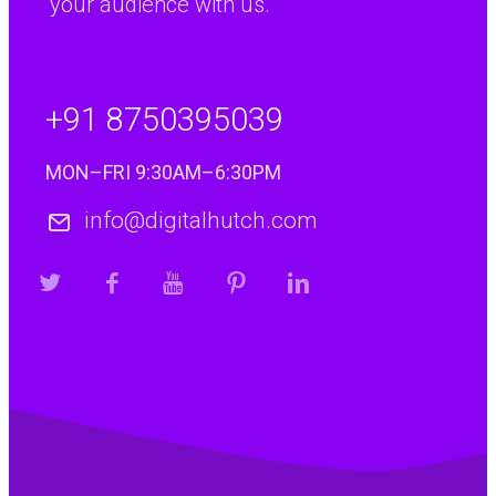
your audience with us.
Online Pokies NZ features: top secure
+91 8750395039
payment methods for hassle-free
gaming
MON–FRI 9:30AM–6:30PM
In the vibrant world of online gaming, players in New
Zealand have…
info@digitalhutch.com
Continue reading