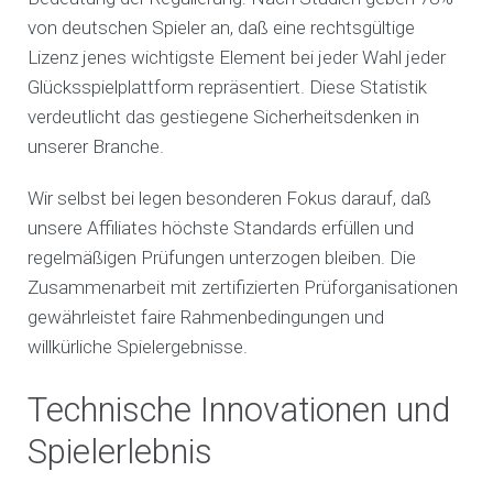
von deutschen Spieler an, daß eine rechtsgültige
Lizenz jenes wichtigste Element bei jeder Wahl jeder
Glücksspielplattform repräsentiert. Diese Statistik
verdeutlicht das gestiegene Sicherheitsdenken in
unserer Branche.
Wir selbst bei legen besonderen Fokus darauf, daß
unsere Affiliates höchste Standards erfüllen und
regelmäßigen Prüfungen unterzogen bleiben. Die
Zusammenarbeit mit zertifizierten Prüforganisationen
gewährleistet faire Rahmenbedingungen und
willkürliche Spielergebnisse.
Technische Innovationen und
Spielerlebnis