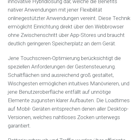
innovative Hybridlösung dar, welche die Benefits
nativer Anwendungen mit jener Flexibilität
onlinegestützter Anwendungen vereint. Diese Technik
ermöglicht Einrichtung direkt über den Webbrowser
ohne Zwischenschritt über App-Stores und braucht
deutlich geringeren Speicherplatz an dem Gerät.
Jene Touchscreen-Optimierung berücksichtigt die
speziellen Anforderungen der Gestensteuerung.
Schaltflächen sind ausreichend groß gestaltet,
Wischgesten ermöglichen intuitives Manövrieren, und
jene Benutzeroberfläche entfällt auf unnötige
Elemente zugunsten klarer Aufbauten. Die Loadtimes
auf Mobil- Geräten entsprechen denen aller Desktop-
Versionen, welches nahtloses Zocken unterwegs
garantiert.