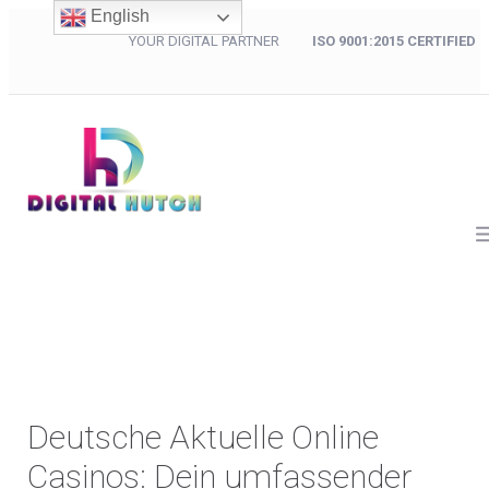
English
YOUR DIGITAL PARTNER
ISO 9001:2015 CERTIFIED
Deutsche Aktuelle Online
Casinos: Dein umfassender