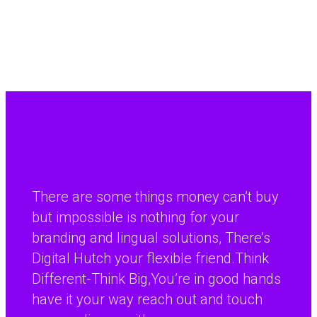
Popular Game Strategy Guide to Win
with Betting Sites for Ages 18 and Up
Popular Game Strategy Guide to Win with Betting Sites for
Ages 18…
Continue reading
There are some things money can’t buy
Chicken Road: Juego de crash de
but impossible is nothing for your
multiplicador rápido para una
branding and lingual solutions, There’s
experiencia de alta intensidad
Digital Hutch your flexible friend.Think
1. La pulsación de velocidad relámpago de Chicken
Different-Think Big,You’re in good hands
RoadChicken road es un…
have it your way reach out and touch
Continue reading