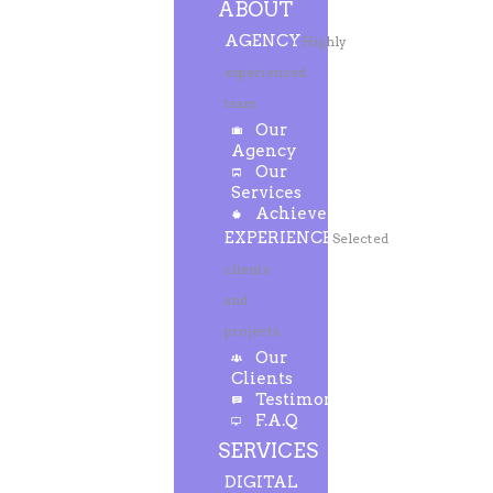
ABOUT
AGENCY
Highly
experienced
team
Our
Agency
Our
Services
Achievements
EXPERIENCE
Selected
clients
and
projects
Our
Clients
Testimonials
F.A.Q
SERVICES
DIGITAL