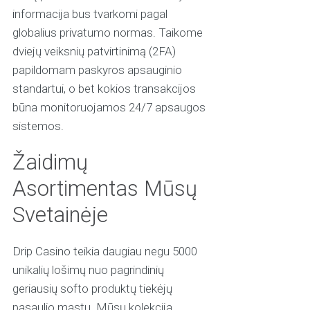
informacija bus tvarkomi pagal
globalius privatumo normas. Taikome
dviejų veiksnių patvirtinimą (2FA)
papildomam paskyros apsauginio
standartui, o bet kokios transakcijos
būna monitoruojamos 24/7 apsaugos
sistemos.
Žaidimų
Asortimentas Mūsų
Svetainėje
Drip Casino teikia daugiau negu 5000
unikalių lošimų nuo pagrindinių
geriausių softo produktų tiekėjų
pasaulio mastu. Mūsų kolekcija