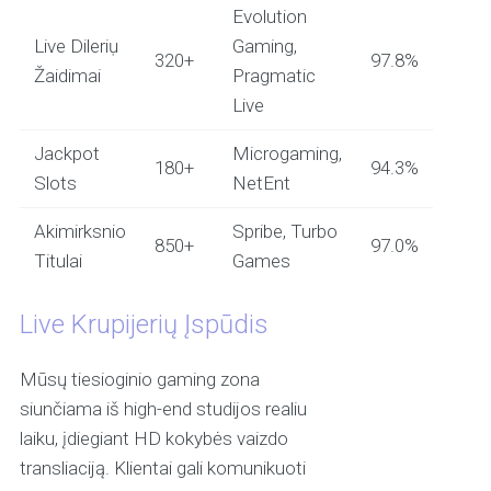
Evolution
Live Dileriụ
Gaming,
320+
97.8%
Žaidimai
Pragmatic
Live
Jackpot
Microgaming,
180+
94.3%
Slots
NetEnt
Akimirksnio
Spribe, Turbo
850+
97.0%
Titulai
Games
Live Krupijerių Įspūdis
Mūsų tiesioginio gaming zona
siunčiama iš high-end studijos realiu
laiku, įdiegiant HD kokybės vaizdo
transliaciją. Klientai gali komunikuoti