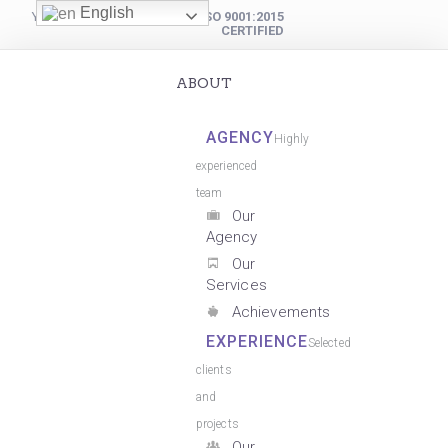
English
YOUR DIGITAL PARTNER
ISO 9001:2015
CERTIFIED
ABOUT
AGENCY
Highly
experienced
team
Our
Agency
Our
Services
Achievements
EXPERIENCE
Selected
clients
and
projects
Our