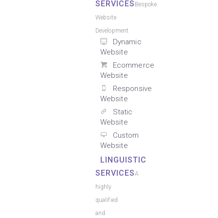
SERVICES
Bespoke
Website
Development
Dynamic
Website
Ecommerce
Website
Responsive
Website
Static
Website
Custom
Website
LINGUISTIC
SERVICES
A
highly
qualified
and