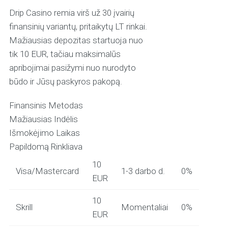
Drip Casino remia virš už 30 įvairių
finansinių variantų, pritaikytų LT rinkai.
Mažiausias depozitas startuoja nuo
tik 10 EUR, tačiau maksimalūs
apribojimai pasižymi nuo nurodyto
būdo ir Jūsų paskyros pakopą.
Finansinis Metodas
Mažiausias Indėlis
Išmokėjimo Laikas
Papildomą Rinkliava
10
Visa/Mastercard
1-3 darbo d.
0%
EUR
10
Skrill
Momentaliai
0%
EUR