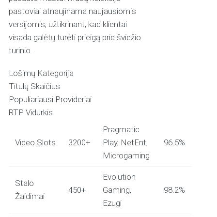
pastoviai atnaujinama naujausiomis
versijomis, užtikrinant, kad klientai
visada galėtų turėti prieigą prie šviežio
turinio.
Lošimų Kategorija
Titulų Skaičius
Populiariausi Provideriai
RTP Vidurkis
Pragmatic
Video Slots
3200+
Play, NetEnt,
96.5%
Microgaming
Evolution
Stalo
450+
Gaming,
98.2%
Žaidimai
Ezugi