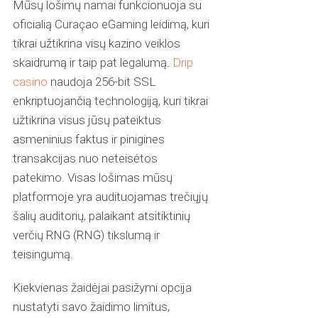
Mūsų lošimų namai funkcionuoja su
oficialią Curaçao eGaming leidimą, kuri
tikrai užtikrina visų kazino veiklos
skaidrumą ir taip pat legalumą.
Drip
casino
naudoja 256-bit SSL
enkriptuojančią technologiją, kuri tikrai
užtikrina visus jūsų pateiktus
asmeninius faktus ir pinigines
transakcijas nuo neteisėtos
patekimo. Visas lošimas mūsų
platformoje yra audituojamas trečiųjų
šalių auditorių, palaikant atsitiktinių
verčių RNG (RNG) tikslumą ir
teisingumą.
Kiekvienas žaidėjai pasižymi opcija
nustatyti savo žaidimo limitus,