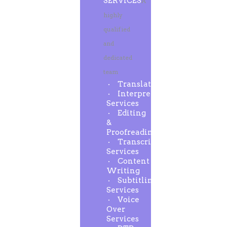
SERVICES
A
highly
qualified
and
dedicated
team
Translation
Interpreting
Services
Editing
&
Proofreading
Transcription
Services
Content
Writing
Subtitling
Services
Voice
Over
Services