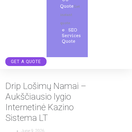
Quote
Get
instant
quote.
SEO
Services
Quote
GET A QUOTE
Drip Lošimų Namai –
Aukščiausio lygio
Internetinė Kazino
Sistema LT
June 9, 2026