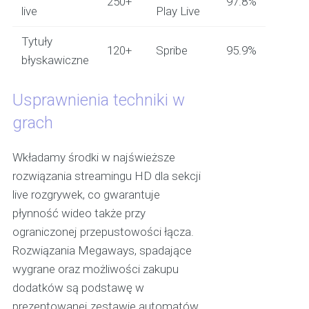
250+
97.8%
live
Play Live
Tytuły
120+
Spribe
95.9%
błyskawiczne
Usprawnienia techniki w
grach
Wkładamy środki w najświeższe
rozwiązania streamingu HD dla sekcji
live rozgrywek, co gwarantuje
płynność wideo także przy
ograniczonej przepustowości łącza.
Rozwiązania Megaways, spadające
wygrane oraz możliwości zakupu
dodatków są podstawę w
prezentowanej zestawie automatów.