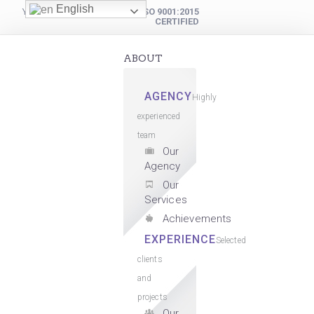
English
YOUR DIGITAL PARTNER
ISO 9001:2015
CERTIFIED
ABOUT
AGENCY
Highly
experienced
team
Our
Agency
Our
Services
Achievements
EXPERIENCE
Selected
clients
and
projects
Our