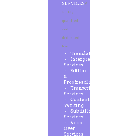
SERVICES
A
highly
qualified
and
dedicated
team
Translation
Interpreting
Services
Editing
&
Proofreading
Transcription
Services
Content
Writing
Subtitling
Services
Voice
Over
Services