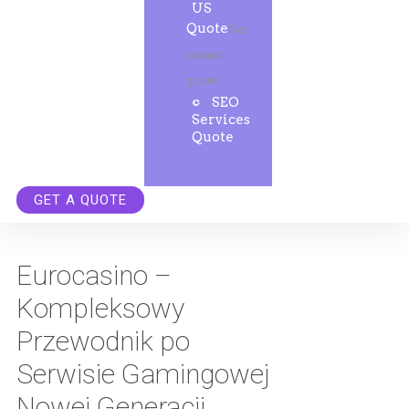
US
Quote
Get
instant
quote.
SEO
Services
Quote
GET A QUOTE
Eurocasino –
Kompleksowy
Przewodnik po
Serwisie Gamingowej
Nowej Generacji