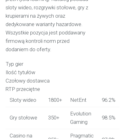
sloty wideo, rozgrywki stołowe, gry z
krupierami na żywych oraz
dedykowane warianty hazardowe.
Wszystkie pozycja jest poddawany
firmową kontroli norm przed
dodaniem do oferty.
Typ gier
Ilość tytułów
Czołowy dostawca
RTP przeciętne
Sloty wideo
1800+
NetEnt
96.2%
Evolution
Gry stołowe
350+
98.5%
Gaming
Casino na
Pragmatic