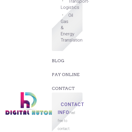
Transport-
Logistics
Oil
Gas
&
Energy
Translation
BLOG
PAY ONLINE
CONTACT
CONTACT
INFO
Feel
free to
contact.