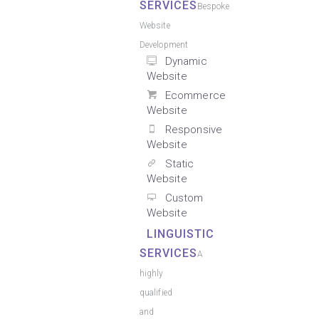
SERVICES
Bespoke
Website
Development
Dynamic
Website
Ecommerce
Website
Responsive
Website
Static
Website
Custom
Website
LINGUISTIC
SERVICES
A
highly
qualified
and