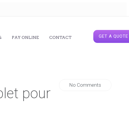
GET A QUOTE
G
PAY ONLINE
CONTACT
No Comments
plet pour