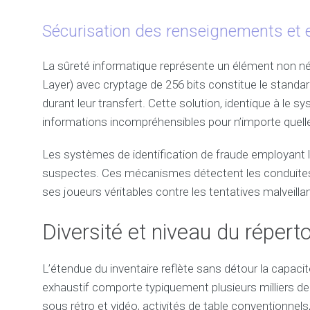
Sécurisation des renseignements et
La sûreté informatique représente un élément non n
Layer) avec cryptage de 256 bits constitue le standar
durant leur transfert. Cette solution, identique à le s
informations incompréhensibles pour n’importe quell
Les systèmes de identification de fraude employant l’
suspectes. Ces mécanismes détectent les conduites 
ses joueurs véritables contre les tentatives malveilla
Diversité et niveau du réperto
L’étendue du inventaire reflète sans détour la capaci
exhaustif comporte typiquement plusieurs milliers de 
sous rétro et vidéo, activités de table conventionnel