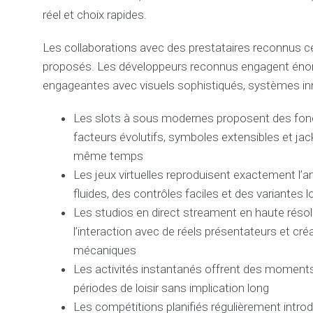
réel et choix rapides.
Les collaborations avec des prestataires reconnus cer
proposés. Les développeurs reconnus engagent énor
engageantes avec visuels sophistiqués, systèmes i
Les slots à sous modernes proposent des fonc
facteurs évolutifs, symboles extensibles et jac
même temps
Les jeux virtuelles reproduisent exactement l
fluides, des contrôles faciles et des variantes lo
Les studios en direct streament en haute résol
l’interaction avec de réels présentateurs et cr
mécaniques
Les activités instantanés offrent des moments
périodes de loisir sans implication long
Les compétitions planifiés régulièrement introd