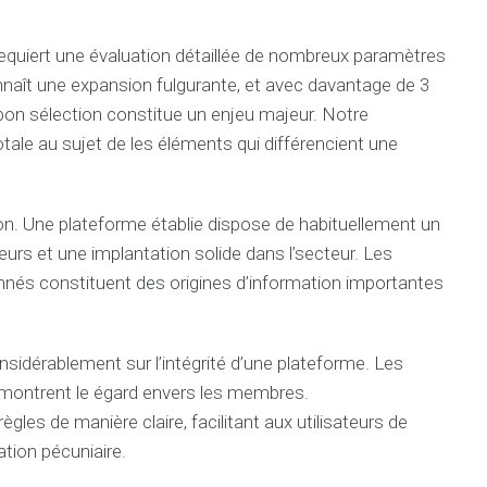
requiert une évaluation détaillée de nombreux paramètres
nnaît une expansion fulgurante, et avec davantage de 3
e bon sélection constitue un enjeu majeur. Notre
tale au sujet de les éléments qui différencient une
on. Une plateforme établie dispose de habituellement un
rs et une implantation solide dans l’secteur. Les
és constituent des origines d’information importantes
dérablement sur l’intégrité d’une plateforme. Les
émontrent le égard envers les membres.
les de manière claire, facilitant aux utilisateurs de
tion pécuniaire.