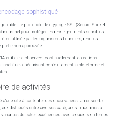
 encodage sophistiqué
égociable. Le protocole de cryptage SSL (Secure Socket
d industriel pour protéger les renseignements sensibles
ystème utilisée par les organismes financiers, rend les
e partie non approuvée.
IA artificielle observent continuellement les actions
inhabituels, sécurisant conjointement la plateforme et
ntes.
ire de activités
té d’une site à contenter des choix variées. Un ensemble
jeux distribués entre diverses catégories : machines à
s, variantes de poker, expériences avec croupiers en temps