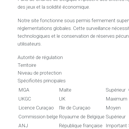
des jeux et la solidité économique.
Notre site fonctionne sous permis fermement superv
réglementations globales. Cette surveillance nécessite
technologiques et le conservation de réserves pécunia
utilisateurs.
Autorité de régulation
Territoire
Niveau de protection
Spécificités principales
MGA
Malte
Supérieur
UKGC
UK
Maximum
Licence Curaçao
l’île de Curaçao
Moyen
Commission belge
Royaume de Belgique
Supérieur
ANJ
République française
Important