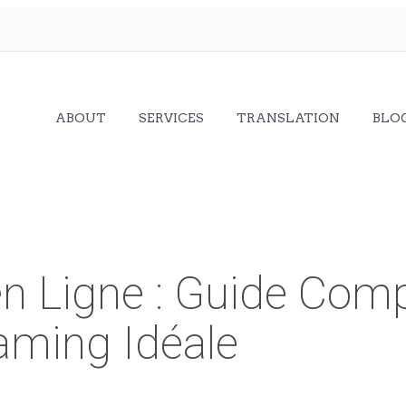
ABOUT
SERVICES
TRANSLATION
BLO
en Ligne : Guide Com
aming Idéale