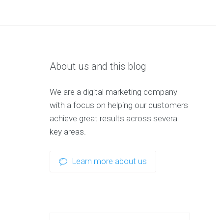
About us and this blog
We are a digital marketing company
with a focus on helping our customers
achieve great results across several
key areas.
Learn more about us