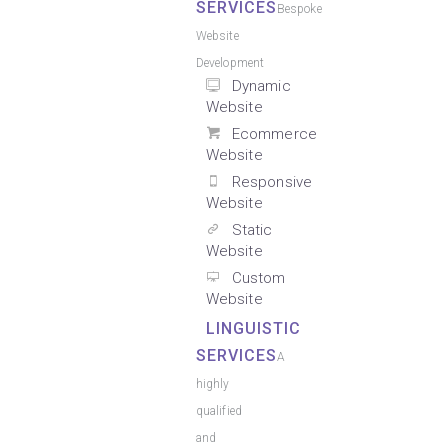
SERVICES
Bespoke
Website
Development
Dynamic
Website
Ecommerce
Website
Responsive
Website
Static
Website
Custom
Website
LINGUISTIC
SERVICES
A
highly
qualified
and