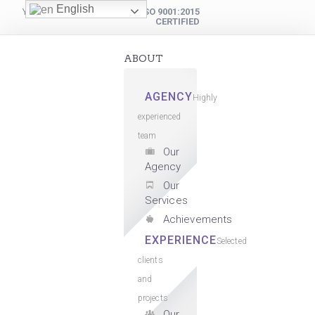
English
YOUR DIGITAL PARTNER
ISO 9001:2015
CERTIFIED
ABOUT
AGENCY
Highly
experienced
team
Our
Agency
Our
Services
Achievements
EXPERIENCE
Selected
clients
and
projects
Our