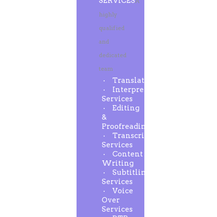
SERVICES
A
highly
qualified
and
dedicated
team
Translation
Interpreting
Services
Editing
&
Proofreading
Transcription
Services
Content
Writing
Subtitling
Services
Voice
Over
Services