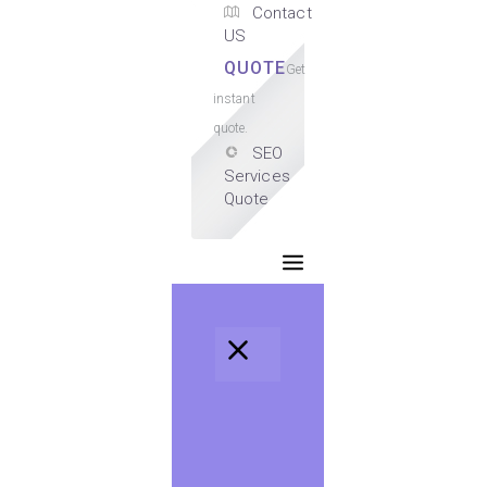
Contact
US
QUOTE
Get
instant
quote.
SEO
Services
Quote