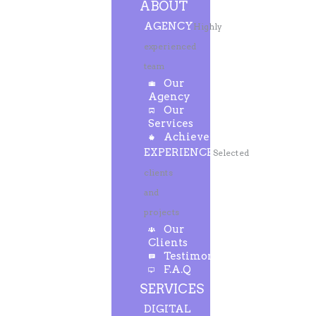
ABOUT
AGENCY
Highly
experienced
team
Our
Agency
Our
Services
Achievements
EXPERIENCE
Selected
clients
and
projects
Our
Clients
Testimonials
F.A.Q
SERVICES
DIGITAL