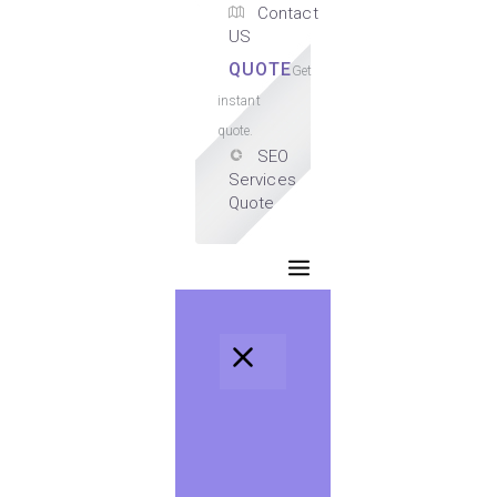
Contact
US
QUOTE
Get
instant
quote.
SEO
Services
Quote