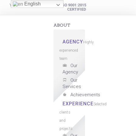
English
YOUR DIGITAL PARTNER
ISO 9001:2015
CERTIFIED
ABOUT
AGENCY
Highly
experienced
team
Our
Agency
Our
Services
Achievements
EXPERIENCE
Selected
clients
and
projects
Our