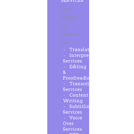
SERVICES
A
highly
qualified
and
dedicated
team
Translation
Interpreting
Services
Editing
&
Proofreading
Transcription
Services
Content
Writing
Subtitling
Services
Voice
Over
Services