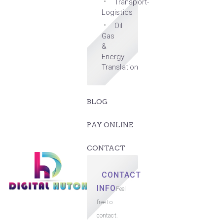
Transport-
Logistics
Oil
Gas
&
Energy
Translation
BLOG
PAY ONLINE
CONTACT
CONTACT
INFO
Feel
free to
contact.