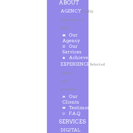
ABOUT
AGENCY
Highly
experienced
team
Our
Agency
Our
Services
Achievements
EXPERIENCE
Selected
clients
and
projects
Our
Clients
Testimonials
F.A.Q
SERVICES
DIGITAL