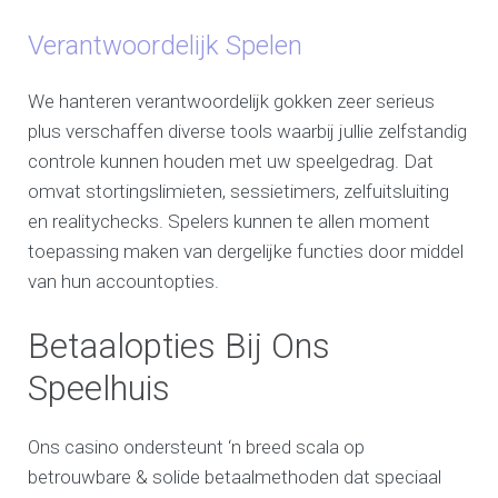
Verantwoordelijk Spelen
We hanteren verantwoordelijk gokken zeer serieus
plus verschaffen diverse tools waarbij jullie zelfstandig
controle kunnen houden met uw speelgedrag. Dat
omvat stortingslimieten, sessietimers, zelfuitsluiting
en realitychecks. Spelers kunnen te allen moment
toepassing maken van dergelijke functies door middel
van hun accountopties.
Betaalopties Bij Ons
Speelhuis
Ons casino ondersteunt ‘n breed scala op
betrouwbare & solide betaalmethoden dat speciaal