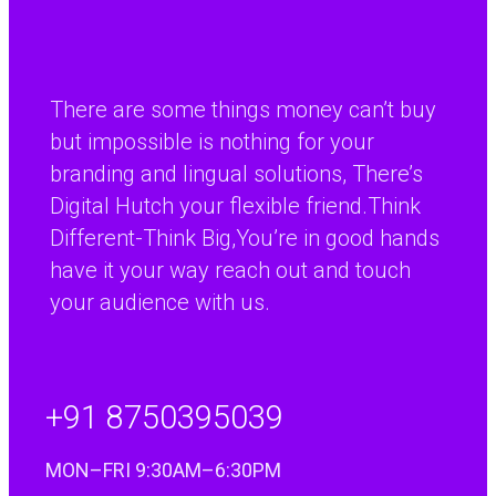
hochwertiges Online-Glücksspiel dank
bemerkenswerten Gewinnchancen
Inhaltsverzeichnis Unser umfangreiches vielfältiges
Spielangebot entwickelt für ambitionierte Spieler
There are some things money can’t buy
Zertifizierung sowie Sicherheitsstandards…
but impossible is nothing for your
branding and lingual solutions, There’s
Continue reading
Digital Hutch your flexible friend.Think
Different-Think Big,You’re in good hands
have it your way reach out and touch
Fugu Gaming: Entdecken Sie
your audience with us.
hochwertiges Online-Glücksspiel dank
außergewöhnlichen Gewinnchancen
Inhaltsverzeichnis Unser breites Spielangebot
zugeschnitten auf anspruchsvolle Spieler Lizenzierung
+91 8750395039
und Sicherheitsstandards auf…
MON–FRI 9:30AM–6:30PM
Continue reading