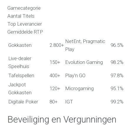
Gamecategorie
Aantal Titels
Top Leverancier
Gemiddelde RTP
NetEnt, Pragmatic
Gokkasten
2.800+
96.5%
Play
Live-dealer
150+
Evolution Gaming
98.2%
Speelhuis
Tafelspellen
400+
Play’n GO
97.8%
Jackpot
120+
Microgaming
95.1%
Gokkasten
Digitale Poker
80+
IGT
99.2%
Beveiliging en Vergunningen