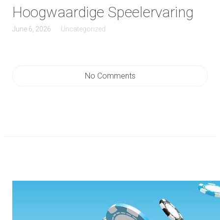
Hoogwaardige Speelervaring
June 6, 2026
Uncategorized
No Comments