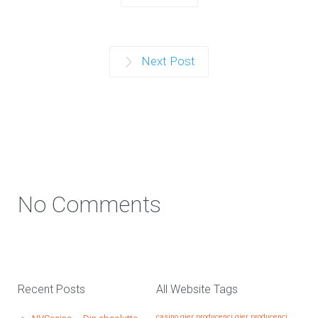
Continue reading
Next Post
Martin Spielcasino – Ihre zuverlässige
Destination für erstklassiges
Glücksspiel
Navigationsübersicht Unser weitreichendes Spielportfolio
Sicherheit und Zulassung bei uns Anpassbare
Zahlungsoptionen für…
No Comments
Continue reading
Kaahaus Pelisivusto – Avoin pelaajan
Recent Posts
All Website Tags
kumppani Suomen pelaajille
Navigaatio Pelaaminen ja valikoima Tietoturva sekä
casino
gier producenci
gier producenci