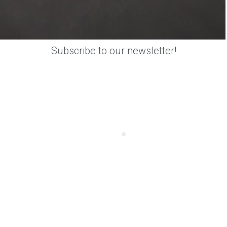
Subscribe to our newsletter!