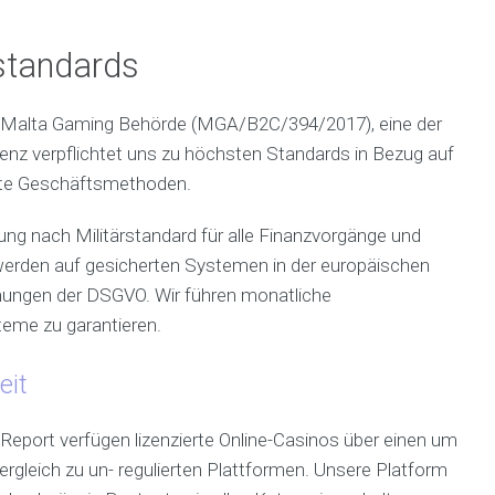
sstandards
der Malta Gaming Behörde (MGA/B2C/394/2017), eine der
enz verpflichtet uns zu höchsten Standards in Bezug auf
ente Geschäftsmethoden.
ung nach Militärstandard für alle Finanzvorgänge und
werden auf gesicherten Systemen in der europäischen
mungen der DSGVO. Wir führen monatliche
teme zu garantieren.
eit
eport verfügen lizenzierte Online-Casinos über einen um
ergleich zu un- regulierten Plattformen. Unsere Platform