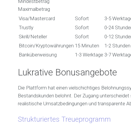
Mindestbetrag
Maximalbetrag
Visa/Mastercard
Sofort
3-5 Werktag
Trustly
Sofort
0-24 Stunde
Skrill/Neteller
Sofort
0-12 Stunde
Bitcoin/Kryptowährungen
15 Minuten
1-2 Stunden
Banküberweisung
1-3 Werktage
3-7 Werktag
Lukrative Bonusangebote
Die Plattform hat einen vielschichtiges Belohnungss
Bestandskunden belohnt. Der Zugang unterscheidet
realistische Umsatzbedingungen und transparente A
Strukturiertes Treueprogramm