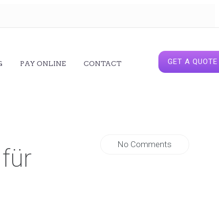
GET A QUOTE
G
PAY ONLINE
CONTACT
No Comments
für