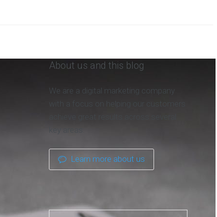
About us and this blog
We are a digital marketing company
with a focus on helping our customers
achieve great results across several
key areas.
Learn more about us