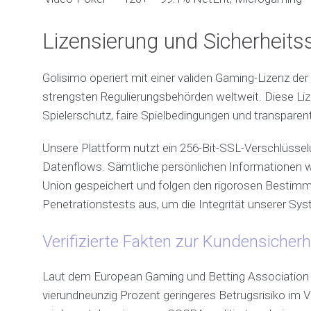
Lizensierung und Sicherheit
Golisimo operiert mit einer validen Gaming-Lizenz 
strengsten Regulierungsbehörden weltweit. Diese Liz
Spielerschutz, faire Spielbedingungen und transpar
Unsere Plattform nutzt ein 256-Bit-SSL-Verschlüssel
Datenflows. Sämtliche persönlichen Informationen 
Union gespeichert und folgen den rigorosen Bestim
Penetrationstests aus, um die Integrität unserer Sys
Verifizierte Fakten zur Kundensicherh
Laut dem European Gaming und Betting Association R
vierundneunzig Prozent geringeres Betrugsrisiko im V