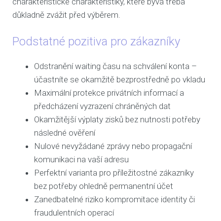
charakteristické charakteristiky, které bývá třeba
důkladně zvážit před výběrem.
Podstatné pozitiva pro zákazníky
Odstranění waiting času na schválení konta –
účastníte se okamžitě bezprostředně po vkladu
Maximální protekce privátních informací a
předcházení vyzrazení chráněných dat
Okamžitější výplaty zisků bez nutnosti potřeby
následné ověření
Nulové nevyžádané zprávy nebo propagační
komunikaci na vaší adresu
Perfektní varianta pro příležitostné zákazníky
bez potřeby ohledně permanentní účet
Zanedbatelné riziko kompromitace identity či
fraudulentních operací