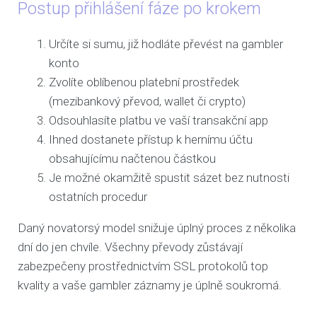
Postup přihlášení fáze po krokem
Určíte si sumu, již hodláte převést na gambler
konto
Zvolíte oblíbenou platební prostředek
(mezibankový převod, wallet či crypto)
Odsouhlasíte platbu ve vaší transakční app
Ihned dostanete přístup k hernímu účtu
obsahujícímu načtenou částkou
Je možné okamžitě spustit sázet bez nutnosti
ostatních procedur
Daný novatorsý model snižuje úplný proces z několika
dní do jen chvíle. Všechny převody zůstávají
zabezpečeny prostřednictvím SSL protokolů top
kvality a vaše gambler záznamy je úplně soukromá.