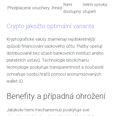
Není
Velmi vysoký
Předplacené vouchery
Ihned
dostupný
stupeň
Crypto jakožto optimální varianta
Kryptografické valuty znamenají nejdiskrétnější
způsob financování sázkového účtu. Platby operují
distribuovaně bez účasti bankovních institucí anebo
platebních ústavů. Technologie blockchainu
technologie poskytuje transparentnost a současně
ochraňuje osobu hráčů pomocí anonymizovaných
wallet ID.
Benefity a případná ohrožení
Jakýkoliv herní mechanismus poskytuje své