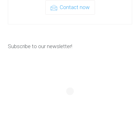
Contact now
Subscribe to our newsletter!