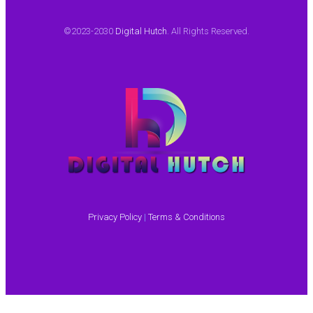
©2023-2030
Digital Hutch
. All Rights Reserved.
Privacy Policy
|
Terms & Conditions