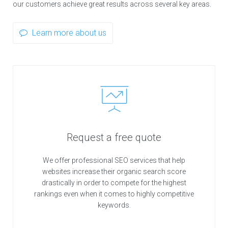
our customers achieve great results across several key areas.
Learn more about us
Request a free quote
We offer professional SEO services that help
websites increase their organic search score
drastically in order to compete for the highest
rankings even when it comes to highly competitive
keywords.