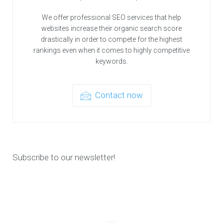
We offer professional SEO services that help
websites increase their organic search score
drastically in order to compete for the highest
rankings even when it comes to highly competitive
keywords.
Contact now
Subscribe to our newsletter!