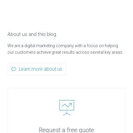
About us and this blog
We are a digital marketing company with a focus on helping
our customers achieve great results across several key areas.
Learn more about us
Request a free quote