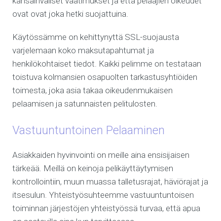
kansainväliset vaatimukset ja että pelaajien oikeudet
ovat ovat joka hetki suojattuina.
Käytössämme on kehittynyttä SSL-suojausta
varjelemaan koko maksutapahtumat ja
henkilökohtaiset tiedot. Kaikki pelimme on testataan
toistuva kolmansien osapuolten tarkastusyhtiöiden
toimesta, joka asia takaa oikeudenmukaisen
pelaamisen ja satunnaisten pelitulosten.
Vastuuntuntoinen Pelaaminen
Asiakkaiden hyvinvointi on meille aina ensisijaisen
tärkeää. Meillä on keinoja pelikäyttäytymisen
kontrollointiin, muun muassa talletusrajat, häviörajat ja
itsesulun. Yhteistyösuhteemme vastuuntuntoisen
toiminnan järjestöjen yhteistyössä turvaa, että apua