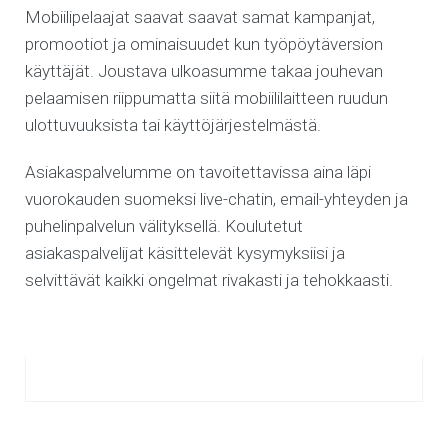
Mobiilipelaajat saavat saavat samat kampanjat,
promootiot ja ominaisuudet kun työpöytäversion
käyttäjät. Joustava ulkoasumme takaa jouhevan
pelaamisen riippumatta siitä mobiililaitteen ruudun
ulottuvuuksista tai käyttöjärjestelmästä.
Asiakaspalvelumme on tavoitettavissa aina läpi
vuorokauden suomeksi live-chatin, email-yhteyden ja
puhelinpalvelun välityksellä. Koulutetut
asiakaspalvelijat käsittelevät kysymyksiisi ja
selvittävät kaikki ongelmat rivakasti ja tehokkaasti.