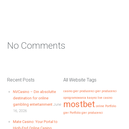
Destination für erstklassiges
Glücksspiel
Navigationsübersicht Unser weitreichendes Spielportfolio
Sicherheit und Zulassung bei uns Anpassbare
Zahlungsoptionen für…
No Comments
Continue reading
Kaahaus Pelisivusto – Avoin pelaajan
Recent Posts
All Website Tags
kumppani Suomen pelaajille
Navigaatio Pelaaminen ja valikoima Tietoturva sekä
casino
gier producenci
gier producenci
NVCasino – Din absolutte
lisensointi Maksutavat sekä kotiutukset Bonukset sekä…
destination for online
oprogramowania
kasyno
live casino
mostbet
gambling entertainment
June
online
Portfolio
16, 2026
Continue reading
gier
Portfolio gier producenci
Mate Casino: Your Portal to
High-End Online Casino