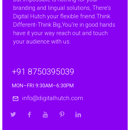
branding and lingual solutions, There’s
Continue reading
Digital Hutch your flexible friend.Think
Different-Think Big,You’re in good hands
have it your way reach out and touch
Fugu Gaming: Entdecken Sie
your audience with us.
hochwertiges Online-Glücksspiel dank
außergewöhnlichen Gewinnchancen
Inhaltsverzeichnis Unser breites Spielangebot
zugeschnitten auf anspruchsvolle Spieler Lizenzierung
+91 8750395039
und Sicherheitsstandards auf…
MON–FRI 9:30AM–6:30PM
Continue reading
info@digitalhutch.com
CowboySpin – Autenttiset Pelit Villin
Lännen Tyyliin
Sisällysluettelo Kattava Pelisisältö Jokaiselle Pelaajalle