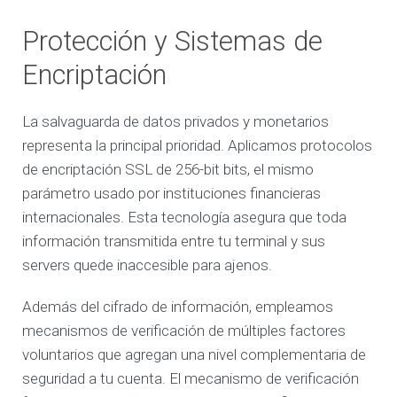
Protección y Sistemas de
Encriptación
La salvaguarda de datos privados y monetarios
representa la principal prioridad. Aplicamos protocolos
de encriptación SSL de 256-bit bits, el mismo
parámetro usado por instituciones financieras
internacionales. Esta tecnología asegura que toda
información transmitida entre tu terminal y sus
servers quede inaccesible para ajenos.
Además del cifrado de información, empleamos
mecanismos de verificación de múltiples factores
voluntarios que agregan una nivel complementaria de
seguridad a tu cuenta. El mecanismo de verificación