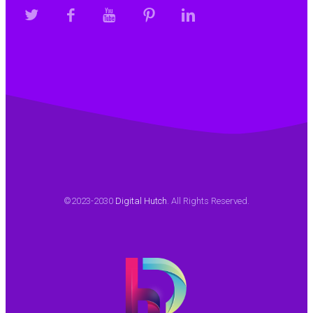
CowboySpin – Autenttiset Pelit Villin
Lännen Tyyliin
Sisällysluettelo Kattava Pelisisältö Jokaiselle Pelaajalle
Turvalliset että Kattavat Maksumenetelmät
Bonusjärjestelmä sekä Palkinnot…
Continue reading
©2023-2030
Digital Hutch
. All Rights Reserved.