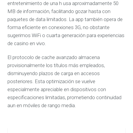
entretenimiento de una h usa aproximadamente 50
MB de información, facilitando gozar hasta con
paquetes de data limitados. La app también opera de
forma eficiente en conexiones 3G, no obstante
sugerimos WiFi o cuarta generación para experiencias
de casino en vivo.
El protocolo de cache avanzado almacena
provisionalmente los títulos más empleados,
disminuyendo plazos de carga en accesos
posteriores. Esta optimización se vuelve
especialmente apreciable en dispositivos con
especificaciones limitadas, prometiendo continuidad
aun en móviles de rango media.