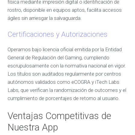
física mediante impresión digital o identificación de
rostro, disponible en equipos aptos, facilita accesos
ágiles sin arriesgar la salvaguarda.
Certificaciones y Autorizaciones
Operamos bajo licencia oficial emitida por la Entidad
General de Regulación del Gaming, cumpliendo
escrupulosamente con la normativa nacional en vigor.
Los títulos son auditados regularmente por centros
autónomos validados como eCOGRA y iTech Labs
Labs, que verifican la randomización de outcomes y el
cumplimiento de porcentajes de retorno al usuario.
Ventajas Competitivas de
Nuestra App