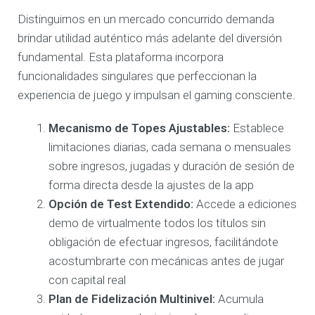
Distinguirnos en un mercado concurrido demanda
brindar utilidad auténtico más adelante del diversión
fundamental. Esta plataforma incorpora
funcionalidades singulares que perfeccionan la
experiencia de juego y impulsan el gaming consciente.
Mecanismo de Topes Ajustables:
Establece
limitaciones diarias, cada semana o mensuales
sobre ingresos, jugadas y duración de sesión de
forma directa desde la ajustes de la app
Opción de Test Extendido:
Accede a ediciones
demo de virtualmente todos los títulos sin
obligación de efectuar ingresos, facilitándote
acostumbrarte con mecánicas antes de jugar
con capital real
Plan de Fidelización Multinivel:
Acumula