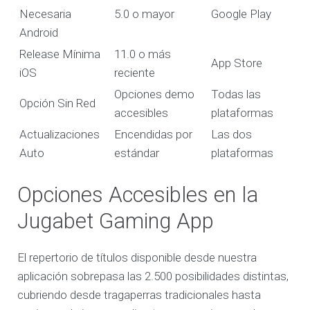
Necesaria
5.0 o mayor
Google Play
Android
Release Mínima
11.0 o más
App Store
iOS
reciente
Opciones demo
Todas las
Opción Sin Red
accesibles
plataformas
Actualizaciones
Encendidas por
Las dos
Auto
estándar
plataformas
Opciones Accesibles en la
Jugabet Gaming App
El repertorio de títulos disponible desde nuestra
aplicación sobrepasa las 2.500 posibilidades distintas,
cubriendo desde tragaperras tradicionales hasta