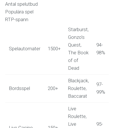
Antal spelutbud
Populära spel
RTP-spann
Starburst,
Gonzo’s
Quest,
94-
Spelautomater
1500+
The Book
98%
of of
Dead
Blackjack,
97-
Bordsspel
200+
Roulette,
99%
Baccarat
Live
Roulette,
Live
95-
Live Casino
150+