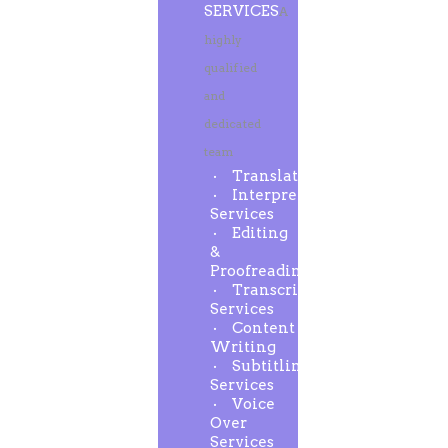
SERVICES
A
highly
qualified
and
dedicated
team
Translation
Interpreting
Services
Editing
&
Proofreading
Transcription
Services
Content
Writing
Subtitling
Services
Voice
Over
Services