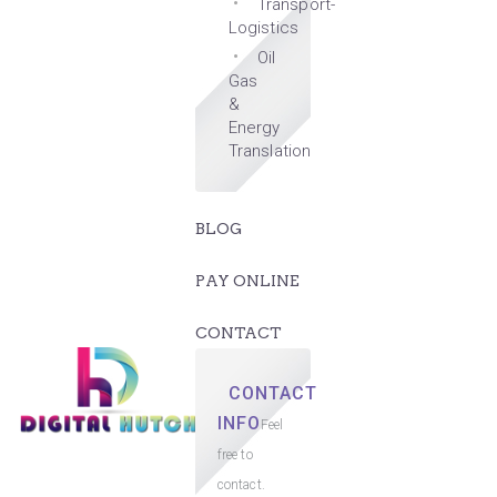
Transport-
Logistics
Oil
Gas
&
Energy
Translation
BLOG
PAY ONLINE
CONTACT
CONTACT
INFO
Feel
free to
contact.