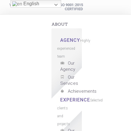
English
YOUR DIGITAL PARTNER
ISO 9001:2015
CERTIFIED
ABOUT
AGENCY
Highly
experienced
team
Our
Agency
Our
Services
Achievements
EXPERIENCE
Selected
clients
and
projects
Our