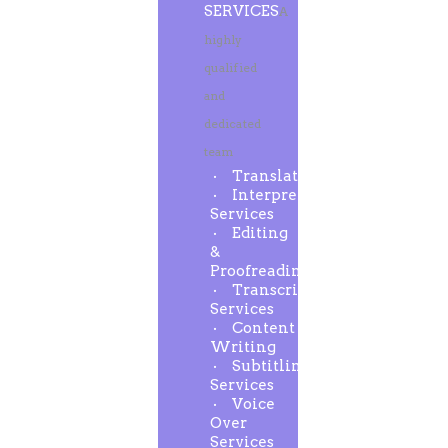
SERVICES
A
highly
qualified
and
dedicated
team
Translation
Interpreting
Services
Editing
&
Proofreading
Transcription
Services
Content
Writing
Subtitling
Services
Voice
Over
Services