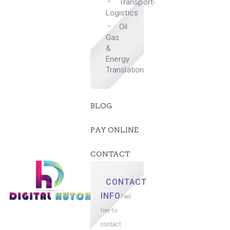
Transport-
Logistics
Oil
Gas
&
Energy
Translation
BLOG
PAY ONLINE
CONTACT
CONTACT
INFO
Feel
free to
contact.