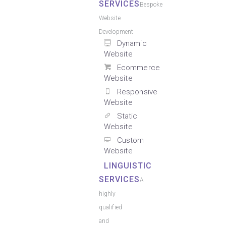
SERVICES
Bespoke
Website
Development
Dynamic
Website
Ecommerce
Website
Responsive
Website
Static
Website
Custom
Website
LINGUISTIC
SERVICES
A
highly
qualified
and