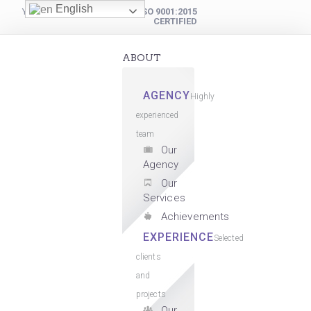
English
YOUR DIGITAL PARTNER
ISO 9001:2015
CERTIFIED
ABOUT
AGENCY
Highly
experienced
team
Our
Agency
Our
Services
Achievements
EXPERIENCE
Selected
clients
and
projects
Our