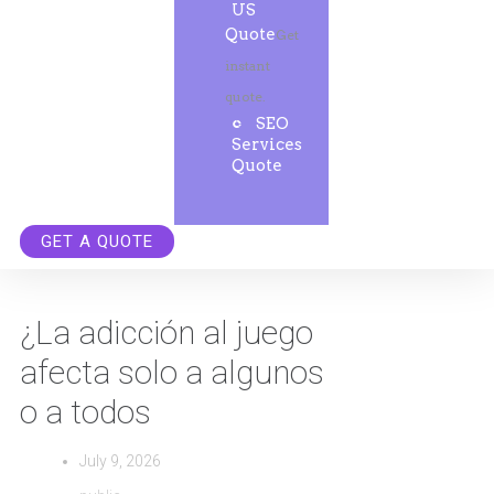
US
Quote
Get
instant
quote.
SEO
Services
Quote
GET A QUOTE
¿La adicción al juego
afecta solo a algunos
o a todos
July 9, 2026