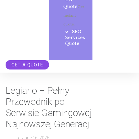
Quote
Get
instant
quote.
SEO
Services
Quote
GET A QUOTE
Legiano – Pełny
Przewodnik po
Serwisie Gamingowej
Najnowszej Generacji
June 16, 2026