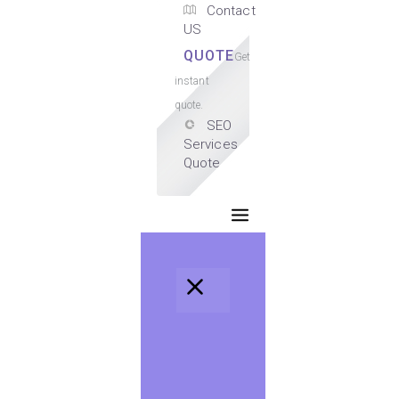
Contact
US
QUOTE
Get
instant
quote.
SEO
Services
Quote