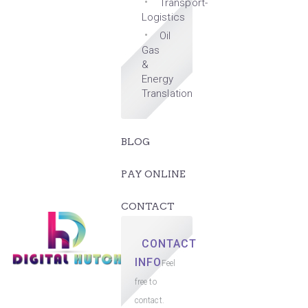
Transport-
Logistics
Oil
Gas
&
Energy
Translation
BLOG
PAY ONLINE
CONTACT
CONTACT
INFO
Feel
free to
contact.