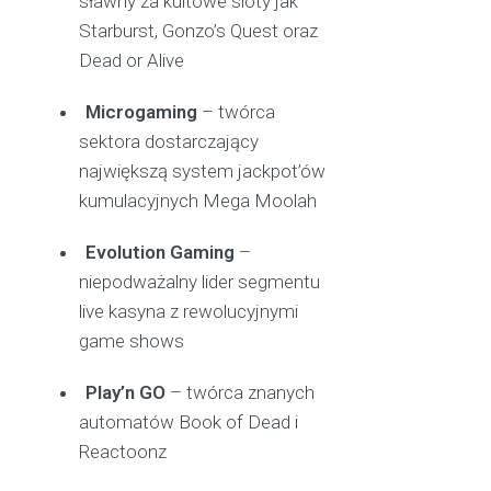
sławny za kultowe sloty jak
Starburst, Gonzo’s Quest oraz
Dead or Alive
Microgaming
– twórca
sektora dostarczający
największą system jackpot’ów
kumulacyjnych Mega Moolah
Evolution Gaming
–
niepodważalny lider segmentu
live kasyna z rewolucyjnymi
game shows
Play’n GO
– twórca znanych
automatów Book of Dead i
Reactoonz