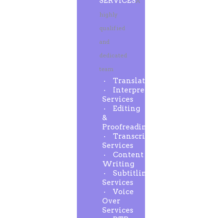
SERVICES
A
highly
qualified
and
dedicated
team
Translation
Interpreting
Services
Editing
&
Proofreading
Transcription
Services
Content
Writing
Subtitling
Services
Voice
Over
Services