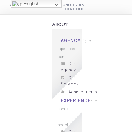
English
YOUR DIGITAL PARTNER
ISO 9001:2015
CERTIFIED
ABOUT
AGENCY
Highly
experienced
team
Our
Agency
Our
Services
Achievements
EXPERIENCE
Selected
clients
and
projects
Our