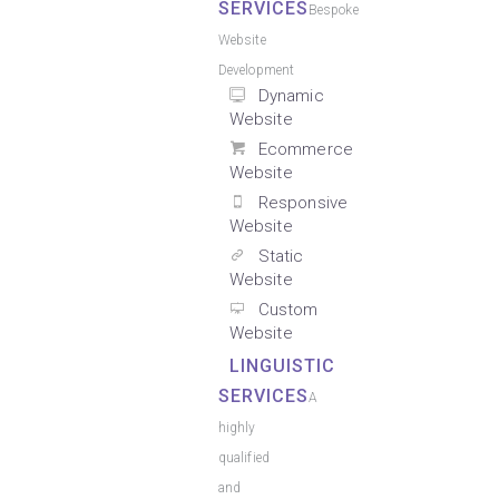
SERVICES
Bespoke
Website
Development
Dynamic
Website
Ecommerce
Website
Responsive
Website
Static
Website
Custom
Website
LINGUISTIC
SERVICES
A
highly
qualified
and