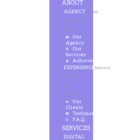
ABOUT
AGENCY
Highly
experienced
team
Our
Agency
Our
Services
Achievements
EXPERIENCE
Selected
clients
and
projects
Our
Clients
Testimonials
F.A.Q
SERVICES
DIGITAL