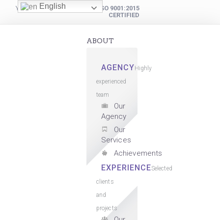
English
YOUR DIGITAL PARTNER
ISO 9001:2015
CERTIFIED
ABOUT
AGENCY
Highly
experienced
team
Our
Agency
Our
Services
Achievements
EXPERIENCE
Selected
clients
and
projects
Our