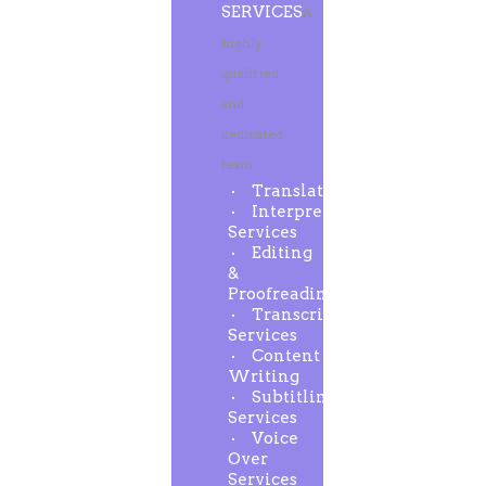
SERVICES
A
highly
qualified
and
dedicated
team
Translation
Interpreting
Services
Editing
&
Proofreading
Transcription
Services
Content
Writing
Subtitling
Services
Voice
Over
Services