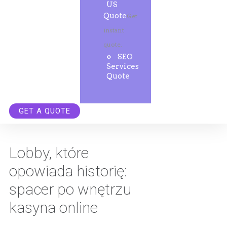
US
Quote
Get
instant
quote.
SEO
Services
Quote
GET A QUOTE
Lobby, które
opowiada historię:
spacer po wnętrzu
kasyna online