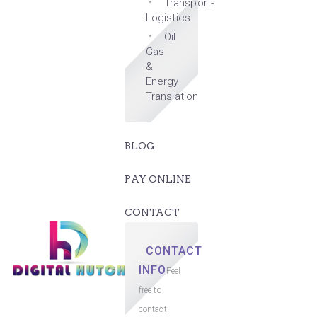
Transport-
Logistics
Oil
Gas
&
Energy
Translation
BLOG
PAY ONLINE
CONTACT
CONTACT
INFO
Feel
free to
contact.