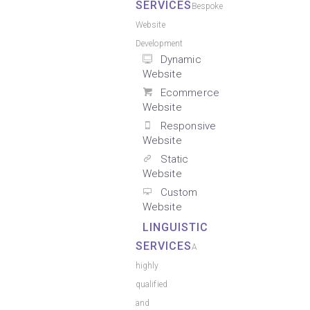
SERVICES
Bespoke
Website
Development
Dynamic
Website
Ecommerce
Website
Responsive
Website
Static
Website
Custom
Website
LINGUISTIC
SERVICES
A
highly
qualified
and