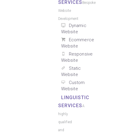
SERVICES
Bespoke
Website
Development
Dynamic
Website
Ecommerce
Website
Responsive
Website
Static
Website
Custom
Website
LINGUISTIC
SERVICES
A
highly
qualified
and