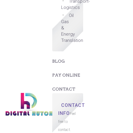
Transport-
Logistics
Oil
Gas
&
Energy
Translation
BLOG
PAY ONLINE
CONTACT
CONTACT
INFO
Feel
free to
contact.