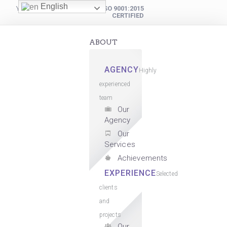
English
YOUR DIGITAL PARTNER
ISO 9001:2015
CERTIFIED
ABOUT
AGENCY
Highly
experienced
team
Our
Agency
Our
Services
Achievements
EXPERIENCE
Selected
clients
and
projects
Our