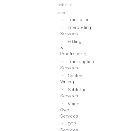
dedicated
team
Translation
Interpreting
Services
Editing
&
Proofreading
Transcription
Services
Content
Writing
Subtitling
Services
Voice
Over
Services
DTP
Services