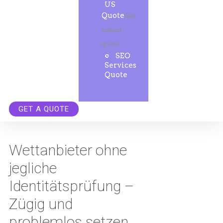
US
Quote
Get
instant
quote.
SEO
Services
Quote
GET A QUOTE
Wettanbieter ohne
jegliche
Identitätsprüfung –
Zügig und
problemlos setzen