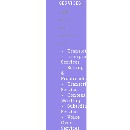
SERVICES
A
highly
qualified
and
dedicated
team
Translation
Interpreting
Services
Editing
&
Proofreading
Transcription
Services
Content
Writing
Subtitling
Services
Voice
Over
Services