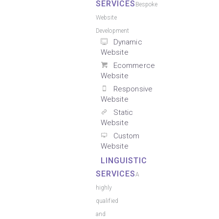
SERVICES
Bespoke
Website
Development
Dynamic
Website
Ecommerce
Website
Responsive
Website
Static
Website
Custom
Website
LINGUISTIC
SERVICES
A
highly
qualified
and