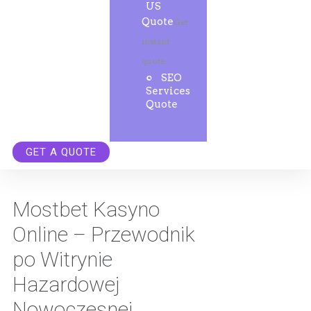
US
Quote
Get
instant
quote.
SEO
Services
Quote
GET A QUOTE
Mostbet Kasyno
Online – Przewodnik
po Witrynie
Hazardowej
Nowoczesnej