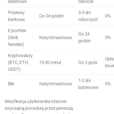
debetowe
robocze
Przelewy
3-5 dni
Do 24 godzin
0%
bankowe
roboczych
E-portfele
Do 24
(Skrill,
Natychmiastowa
0%
godzin
Neteller)
Kryptowaluty
Opła
(BTC, ETH,
15-30 minut
Do 2 godz
bloc
USDT)
1-2 dni
Blik
Natychmiastowa
0%
biznesowe
Weryfikacja użytkownika stanowi
zwyczajną procedurę przed pierwszą