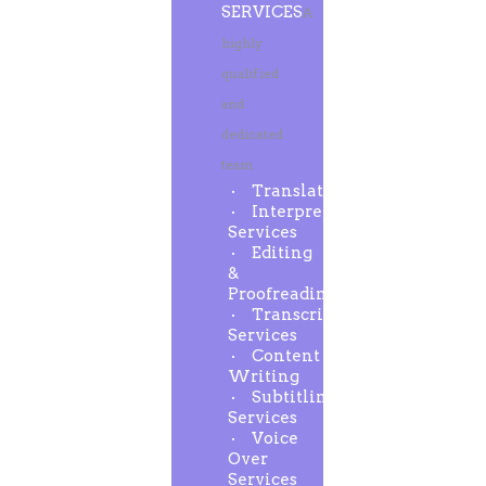
SERVICES
A
highly
qualified
and
dedicated
team
Translation
Interpreting
Services
Editing
&
Proofreading
Transcription
Services
Content
Writing
Subtitling
Services
Voice
Over
Services