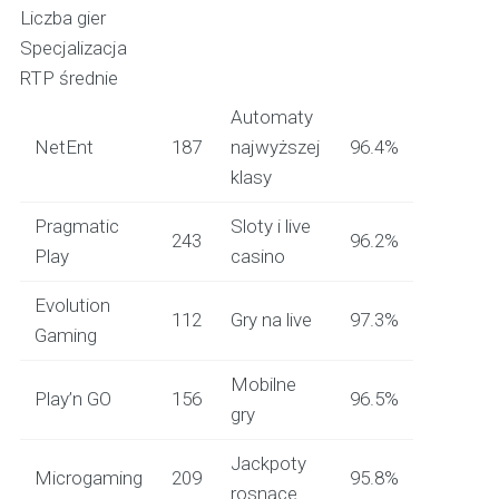
Liczba gier
Specjalizacja
RTP średnie
Automaty
NetEnt
187
najwyższej
96.4%
klasy
Pragmatic
Sloty i live
243
96.2%
Play
casino
Evolution
112
Gry na live
97.3%
Gaming
Mobilne
Play’n GO
156
96.5%
gry
Jackpoty
Microgaming
209
95.8%
rosnące