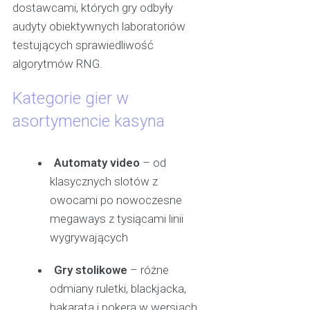
dostawcami, których gry odbyły
audyty obiektywnych laboratoriów
testujących sprawiedliwość
algorytmów RNG.
Kategorie gier w
asortymencie kasyna
Automaty video
– od
klasycznych slotów z
owocami po nowoczesne
megaways z tysiącami linii
wygrywających
Gry stolikowe
– różne
odmiany ruletki, blackjacka,
bakarata i pokera w wersjach