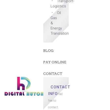
Transport-
Logistics
Oil
Gas
&
Energy
Translation
BLOG
PAY ONLINE
CONTACT
CONTACT
INFO
Feel
free to
contact.