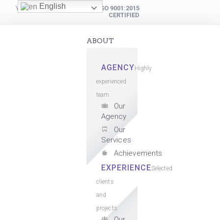
English
YOUR DIGITAL PARTNER
ISO 9001:2015
CERTIFIED
ABOUT
AGENCY
Highly
experienced
team
Our
Agency
Our
Services
Achievements
EXPERIENCE
Selected
clients
and
projects
Our