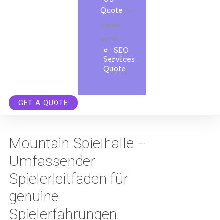
Quote
Get
instant
quote.
SEO
Services
Quote
GET A QUOTE
Mountain Spielhalle –
Umfassender
Spielerleitfaden für
genuine
Spielerfahrungen