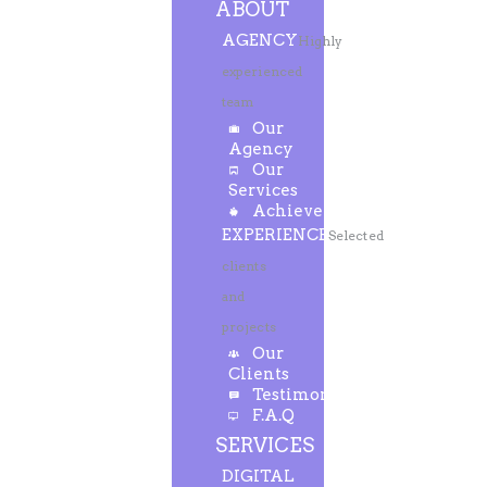
ABOUT
AGENCY
Highly
experienced
team
Our
Agency
Our
Services
Achievements
EXPERIENCE
Selected
clients
and
projects
Our
Clients
Testimonials
F.A.Q
SERVICES
DIGITAL