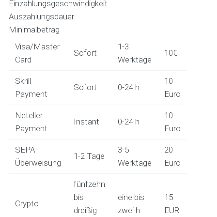
Einzahlungsgeschwindigkeit
Auszahlungsdauer
Minimalbetrag
Visa/Master
1-3
Sofort
10€
Card
Werktage
Skrill
10
Sofort
0-24 h
Payment
Euro
Neteller
10
Instant
0-24 h
Payment
Euro
SEPA-
3-5
20
1-2 Tage
Überweisung
Werktage
Euro
fünfzehn
bis
eine bis
15
Crypto
dreißig
zwei h
EUR