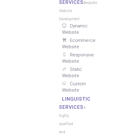
SERVICES
Bespoke
Website
Development
Dynamic
Website
Ecommerce
Website
Responsive
Website
Static
Website
Custom
Website
LINGUISTIC
SERVICES
A
highly
qualified
and