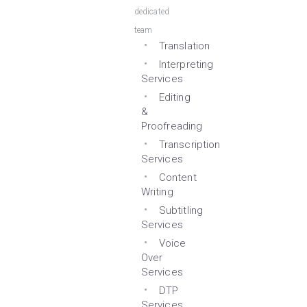
dedicated
team
Translation
Interpreting
Services
Editing
&
Proofreading
Transcription
Services
Content
Writing
Subtitling
Services
Voice
Over
Services
DTP
Services