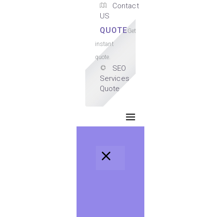
Contact
US
QUOTE
Get
instant
quote.
SEO
Services
Quote