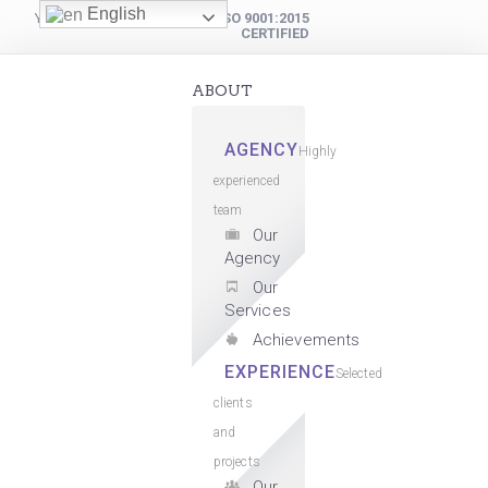
English
YOUR DIGITAL PARTNER
ISO 9001:2015
CERTIFIED
ABOUT
AGENCY
Highly
experienced
team
Our
Agency
Our
Services
Achievements
EXPERIENCE
Selected
clients
and
projects
Our