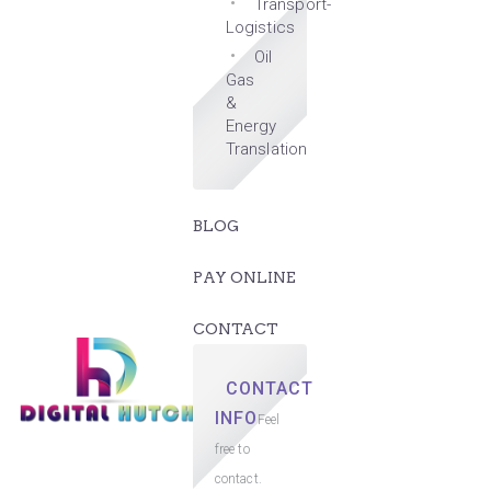
Transport-
Logistics
Oil
Gas
&
Energy
Translation
BLOG
PAY ONLINE
CONTACT
CONTACT
INFO
Feel
free to
contact.