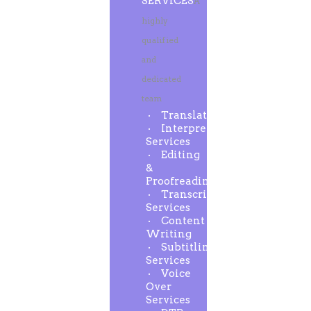
SERVICES
A
highly
qualified
and
dedicated
team
Translation
Interpreting
Services
Editing
&
Proofreading
Transcription
Services
Content
Writing
Subtitling
Services
Voice
Over
Services