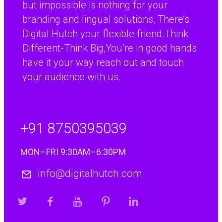
but impossible is nothing for your
multiplicador rápido para una
branding and lingual solutions, There’s
experiencia de alta intensidad
Digital Hutch your flexible friend.Think
1. La pulsación de velocidad relámpago de Chicken
Different-Think Big,You’re in good hands
RoadChicken road es un…
have it your way reach out and touch
Continue reading
your audience with us.
Online Pokies NZ features: top secure
+91 8750395039
payment methods for hassle-free
gaming
MON–FRI 9:30AM–6:30PM
In the vibrant world of online gaming, players in New
Zealand have…
info@digitalhutch.com
Continue reading