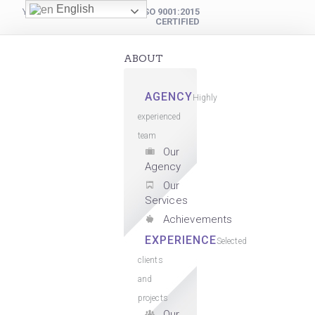
English
YOUR DIGITAL PARTNER
ISO 9001:2015
CERTIFIED
ABOUT
AGENCY
Highly
experienced
team
Our
Agency
Our
Services
Achievements
EXPERIENCE
Selected
clients
and
projects
Our