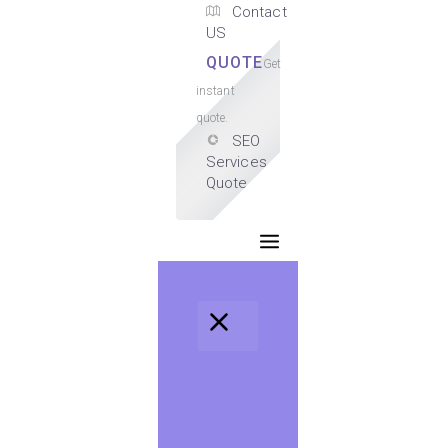
Contact
US
QUOTE
Get
instant
quote.
SEO
Services
Quote