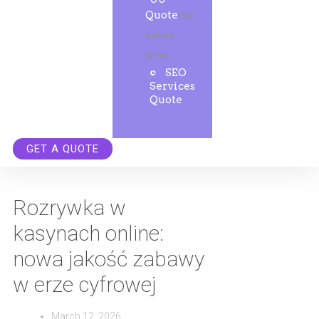
Quote
Get
instant
quote.
SEO
Services
Quote
GET A QUOTE
Rozrywka w
kasynach online:
nowa jakość zabawy
w erze cyfrowej
March 12, 2026