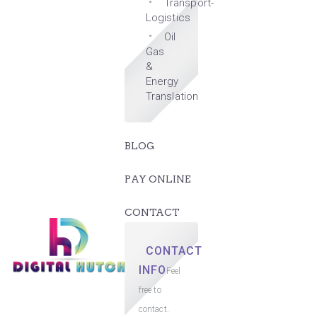
Transport-
Logistics
Oil
Gas
&
Energy
Translation
BLOG
PAY ONLINE
CONTACT
CONTACT
INFO
Feel
free to
contact.