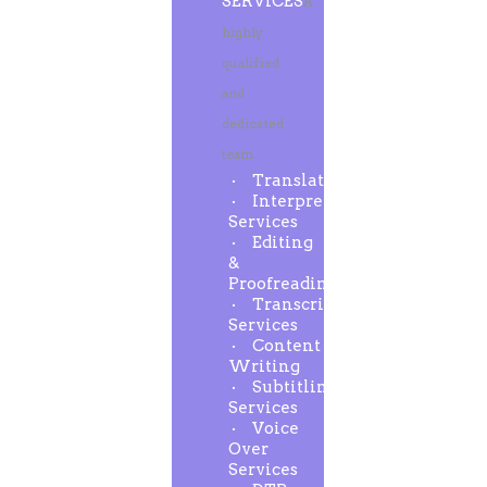
SERVICES
A
highly
qualified
and
dedicated
team
Translation
Interpreting
Services
Editing
&
Proofreading
Transcription
Services
Content
Writing
Subtitling
Services
Voice
Over
Services