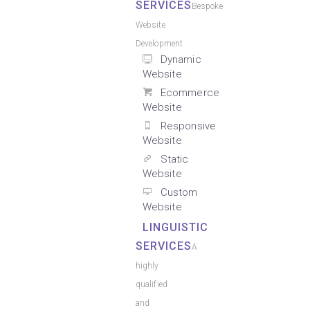
SERVICES
Bespoke
Website
Development
Dynamic
Website
Ecommerce
Website
Responsive
Website
Static
Website
Custom
Website
LINGUISTIC
SERVICES
A
highly
qualified
and