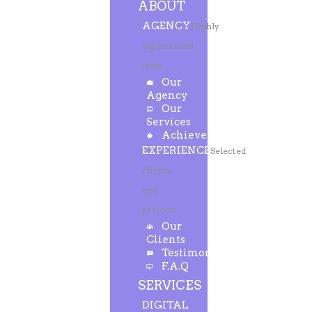
ABOUT
AGENCY
Highly
experienced
team
Our
Agency
Our
Services
Achievements
EXPERIENCE
Selected
clients
and
projects
Our
Clients
Testimonials
F.A.Q
SERVICES
DIGITAL