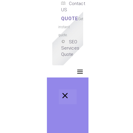
Contact
US
QUOTE
Get
instant
quote.
SEO
Services
Quote