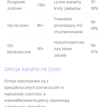
Rozgrywki
Liczne warianty,
97-
150+
stołowe
limity zakładów
99%
Prawdziwi
96-
Gry na żywo
80+
prowadzący, HD
99%
strumieniowanie
Natychmiastowe
Gry
95-
50+
tury, łatwe
błyskawiczne
97%
zasady
Sekcja kasyno na żywo
Emisje wykonywane są z
specjalistycznych pomieszczeń w
najwyższej czystości, a
wykwalifikowani krupierzy zapewniają
autentyczną atmosferę