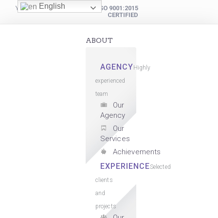
English
YOUR DIGITAL PARTNER
ISO 9001:2015
CERTIFIED
ABOUT
AGENCY
Highly
experienced
team
Our
Agency
Our
Services
Achievements
EXPERIENCE
Selected
clients
and
projects
Our