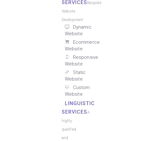
SERVICES
Bespoke
Website
Development
Dynamic
Website
Ecommerce
Website
Responsive
Website
Static
Website
Custom
Website
LINGUISTIC
SERVICES
A
highly
qualified
and