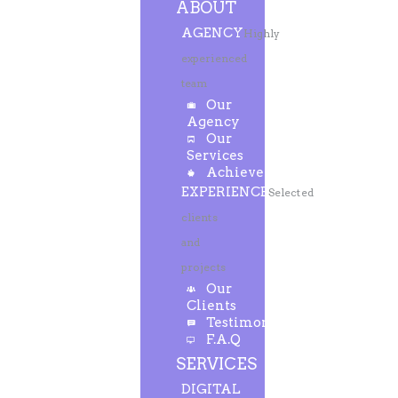
ABOUT
AGENCY
Highly
experienced
team
Our
Agency
Our
Services
Achievements
EXPERIENCE
Selected
clients
and
projects
Our
Clients
Testimonials
F.A.Q
SERVICES
DIGITAL