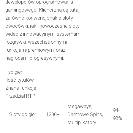
deweloperów oprogramowania
gamingowego. Klienci znajdą tutaj
zarówno konwencjonalne sloty
owocówki, jak i nowoczesne sloty
wideo z innowacyjnymi systemami
rozgrywki, wszechstronnymi
funkcjami premiowymi oraz
nagrodami progresywnymi.
Typ gier
Ilość tytułów
Znane funkcje
Przedział RTP
Megaways,
94-
Sloty do gier
1200+
Darmowe Spins,
98%
Multiplikatory