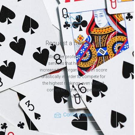
Request a free quote
We offer professional SEO
services that help websites
increase their organic search score
drastically in order to compete for
the highest rankings even when it
comes to highly competitive
keywords.
Contact now