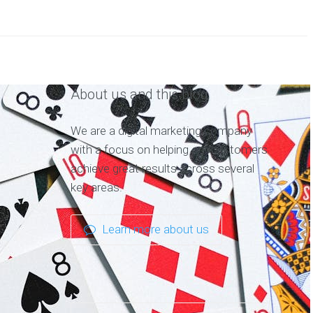
About us and this blog
We are a digital marketing company
with a focus on helping our customers
achieve great results across several
key areas.
Learn more about us