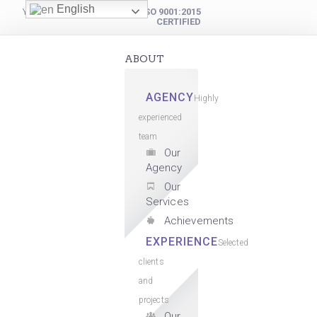
English
YOUR DIGITAL PARTNER
ISO 9001:2015
CERTIFIED
ABOUT
AGENCY
Highly
experienced
team
Our
Agency
Our
Services
Achievements
EXPERIENCE
Selected
clients
and
projects
Our