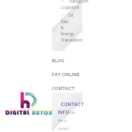
Transport-
Logistics
Oil
Gas
&
Energy
Translation
BLOG
PAY ONLINE
CONTACT
CONTACT
INFO
Feel
free to
contact.