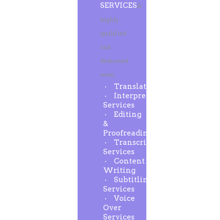
SERVICES
A
highly
qualified
and
dedicated
team
Translation
Interpreting
Services
Editing
&
Proofreading
Transcription
Services
Content
Writing
Subtitling
Services
Voice
Over
Services