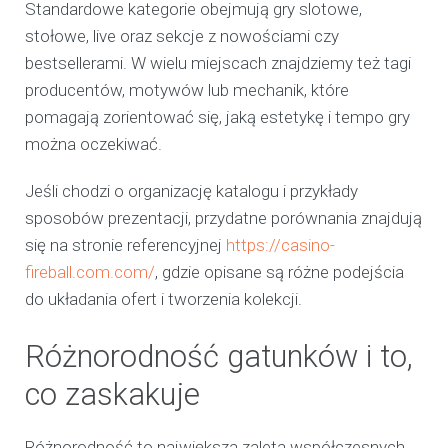
Standardowe kategorie obejmują gry slotowe,
stołowe, live oraz sekcje z nowościami czy
bestsellerami. W wielu miejscach znajdziemy też tagi
producentów, motywów lub mechanik, które
pomagają zorientować się, jaką estetykę i tempo gry
można oczekiwać.
Jeśli chodzi o organizację katalogu i przykłady
sposobów prezentacji, przydatne porównania znajdują
się na stronie referencyjnej
https://casino-
fireball.com.com/
, gdzie opisane są różne podejścia
do układania ofert i tworzenia kolekcji.
Różnorodność gatunków i to,
co zaskakuje
Różnorodność to największa zaleta współczesnych