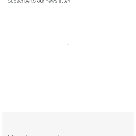
Subscribe to our newsletter!