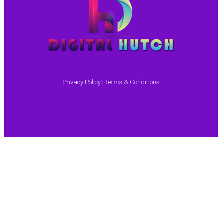
Privacy Policy
|
Terms & Conditions