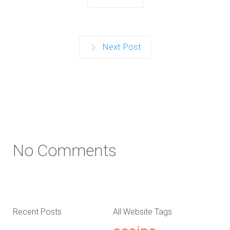
Continue reading
Next Post
Casino betalingen en veiligheid: zo
bescherm je jouw gegevens
In de wereld van online gokken is het beschermen van
jouw gegevens…
Continue reading
No Comments
How Businesses Improve Visibility
With Better Content Planning
Publishing more content does not automatically create
better results. The strongest sites…
Recent Posts
All Website Tags