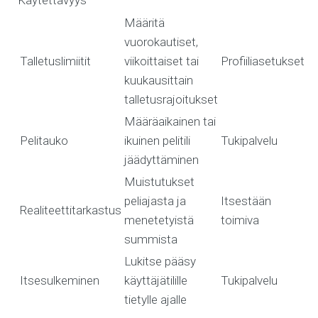
Käytettävyys
Määritä
vuorokautiset,
Talletuslimiitit
viikoittaiset tai
Profiiliasetukset
kuukausittain
talletusrajoitukset
Määräaikainen tai
Pelitauko
ikuinen pelitili
Tukipalvelu
jäädyttäminen
Muistutukset
peliajasta ja
Itsestään
Realiteettitarkastus
menetetyistä
toimiva
summista
Lukitse pääsy
Itsesulkeminen
käyttäjätilille
Tukipalvelu
tietylle ajalle