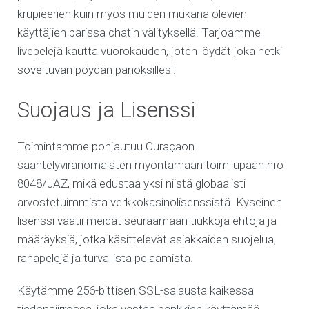
krupieerien kuin myös muiden mukana olevien
käyttäjien parissa chatin välityksellä. Tarjoamme
livepelejä kautta vuorokauden, joten löydät joka hetki
soveltuvan pöydän panoksillesi.
Suojaus ja Lisenssi
Toimintamme pohjautuu Curaçaon
sääntelyviranomaisten myöntämään toimilupaan nro
8048/JAZ, mikä edustaa yksi niistä globaalisti
arvostetuimmista verkkokasinolisenssistä. Kyseinen
lisenssi vaatii meidät seuraamaan tiukkoja ehtoja ja
määräyksiä, jotka käsittelevät asiakkaiden suojelua,
rahapelejä ja turvallista pelaamista.
Käytämme 256-bittisen SSL-salausta kaikessa