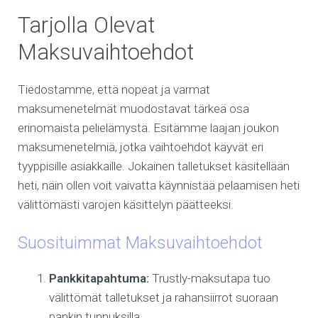
Tarjolla Olevat
Maksuvaihtoehdot
Tiedostamme, että nopeat ja varmat
maksumenetelmät muodostavat tärkeä osa
erinomaista pelielämystä. Esitämme laajan joukon
maksumenetelmiä, jotka vaihtoehdot käyvät eri
tyyppisille asiakkaille. Jokainen talletukset käsitellään
heti, näin ollen voit vaivatta käynnistää pelaamisen heti
välittömästi varojen käsittelyn päätteeksi.
Suosituimmat Maksuvaihtoehdot
Pankkitapahtuma:
Trustly-maksutapa tuo
välittömät talletukset ja rahansiirrot suoraan
pankin tunnuksilla