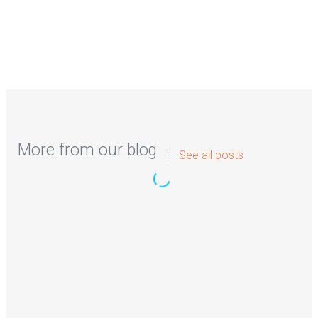
More from our blog
See all posts
Milyen bónuszokat kínálnak a Magyar
Online Casino oldalak 2026-ban?
A magyar online kaszinók világa folyamatosan fejlődik,
és 2026-ban a bónuszok és…
Continue reading