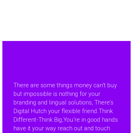
How Businesses Improve Visibility
With Better Content Planning
Publishing more content does not automatically create
better results. The strongest sites…
Continue reading
There are some things money can’t buy
Popular Game Strategy Guide to Win
but impossible is nothing for your
with Betting Sites for Ages 18 and Up
branding and lingual solutions, There’s
Popular Game Strategy Guide to Win with Betting Sites for
Digital Hutch your flexible friend.Think
Ages 18…
Different-Think Big,You’re in good hands
have it your way reach out and touch
Continue reading