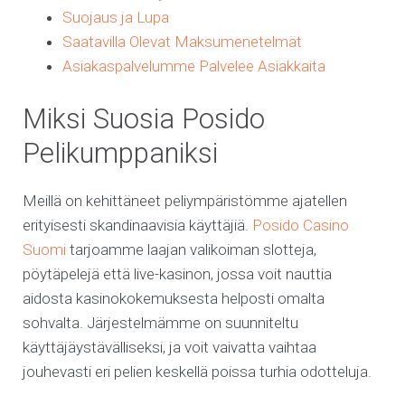
Suojaus ja Lupa
Saatavilla Olevat Maksumenetelmät
Asiakaspalvelumme Palvelee Asiakkaita
Miksi Suosia Posido
Pelikumppaniksi
Meillä on kehittäneet peliympäristömme ajatellen
erityisesti skandinaavisia käyttäjiä.
Posido Casino
Suomi
tarjoamme laajan valikoiman slotteja,
pöytäpelejä että live-kasinon, jossa voit nauttia
aidosta kasinokokemuksesta helposti omalta
sohvalta. Järjestelmämme on suunniteltu
käyttäjäystävälliseksi, ja voit vaivatta vaihtaa
jouhevasti eri pelien keskellä poissa turhia odotteluja.