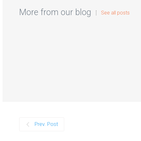
More from our blog
See all posts
NVCasino – 
Indholdsoversigt Vores 
Prev. Post
Mate C