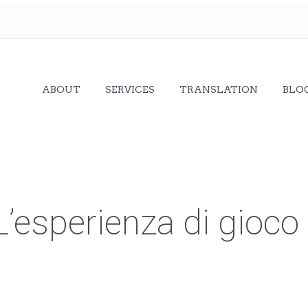
ABOUT
SERVICES
TRANSLATION
BLO
’esperienza di gioco 