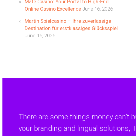
Mate Casino: Your Portal to High-End
Navigaatio Pelaam
Online Casino Excellence
June 16, 2026
Martin Spielcasino – Ihre zuverlässige
Destination für erstklassiges Glücksspiel
June 16, 2026
Kaahaus Pelisiv
Navigaatio Pelaamin
There are some things money can’t bu
your branding and lingual solutions, T
Fugu Spielbank: Entdecken