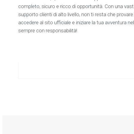
completo, sicuro e ricco di opportunità. Con una vasta
supporto clienti di alto livello, non ti resta che prova
accedere al sito ufficiale e iniziare la tua avventura
sempre con responsabilità!