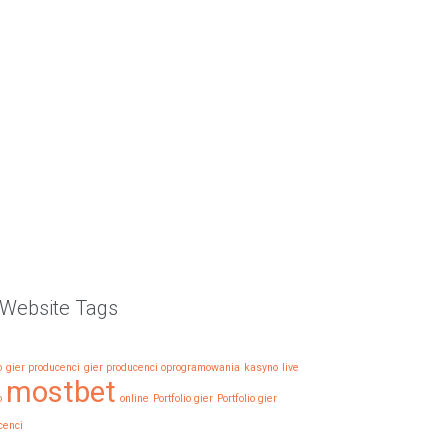
cs Wide-Ranging Entertainment Collection Which Delivers Safe Banking S
Continue reading
ino – Ihre zuverlässige Destination für erstklass
 weitreichendes Spielportfolio Sicherheit und Zulassung bei uns Anpas
Continue reading
 Website Tags
o
gier producenci
gier producenci oprogramowania
kasyno
live
mostbet
o
online
Portfolio gier
Portfolio gier
Pelisivusto – Avoin pelaajan kumppani Suomen p
cenci