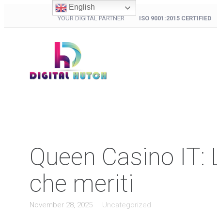
English
YOUR DIGITAL PARTNER
ISO 9001:2015 CERTIFIED
Queen Casino IT: L
che meriti
November 28, 2025
Uncategorized