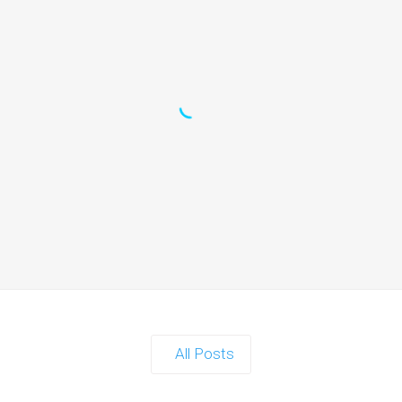
Din absolutte destination for online gambling e
egne banebrydende gaming-platform og it-løsninger Omfattende udvalg a
Continue reading
All Posts
asino: Your Portal to High-End Online Casino Exc