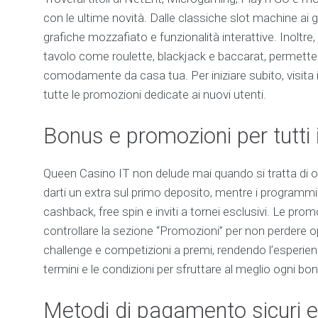
con le ultime novità. Dalle classiche slot machine ai g
grafiche mozzafiato e funzionalità interattive. Inoltre
tavolo come roulette, blackjack e baccarat, permette
comodamente da casa tua. Per iniziare subito, visita il
tutte le promozioni dedicate ai nuovi utenti.
Bonus e promozioni per tutti i
Queen Casino IT non delude mai quando si tratta di o
darti un extra sul primo deposito, mentre i programmi 
cashback, free spin e inviti a tornei esclusivi. Le pr
controllare la sezione “Promozioni” per non perdere op
challenge e competizioni a premi, rendendo l’esperien
termini e le condizioni per sfruttare al meglio ogni bo
Metodi di pagamento sicuri e