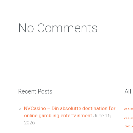
List of Topi
No Comments
Martin Spielcas
Navigationsübersicht Unser
Recent Posts
All
NVCasino – Din absolutte destination for
casin
online gambling entertainment
June 16,
casin
2026
Kaahaus 
produ