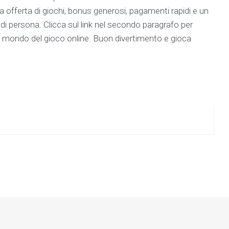
 offerta di giochi, bonus generosi, pagamenti rapidi e un
re di persona. Clicca sul link nel secondo paragrafo per
 nel mondo del gioco online. Buon divertimento e gioca