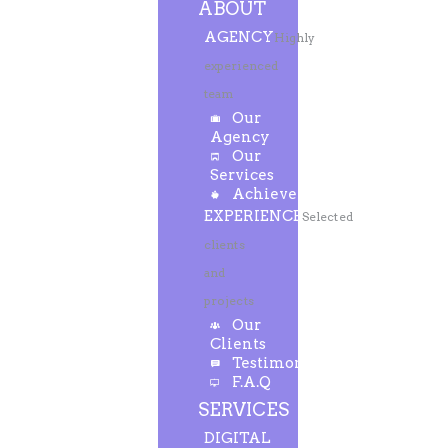
ABOUT
AGENCY
Highly
experienced
team
Our
Agency
Our
Services
Achievements
EXPERIENCE
Selected
clients
and
projects
Our
Clients
Testimonials
F.A.Q
SERVICES
DIGITAL