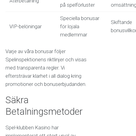
Återbetalning
på spelförluster
omsättning
Speciella bonusar
Skiftande
VIP-belöningar
för lojala
bonusvillko
medlemmar
Varje av våra bonusar följer
Spelinspektionens riktlinjer och visas
med transparenta regler. Vi
eftersträvar klarhet i all dialog kring
promotioner och bonuserbjudanden.
Säkra
Betalningsmetoder
Spel-klubben Kasino har
implementerat ett stort urval av