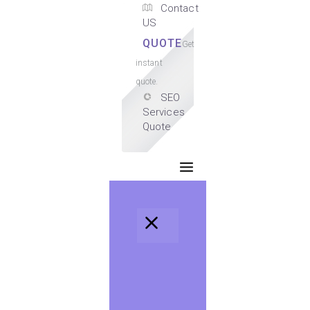
Contact
US
QUOTE
Get
instant
quote.
SEO
Services
Quote