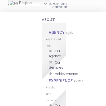
English
YOUR DIGITAL PARTNER
ISO 9001:2015
CERTIFIED
ABOUT
AGENCY
Highly
experienced
team
Our
Agency
Our
Services
Achievements
EXPERIENCE
Selected
clients
and
projects
Our