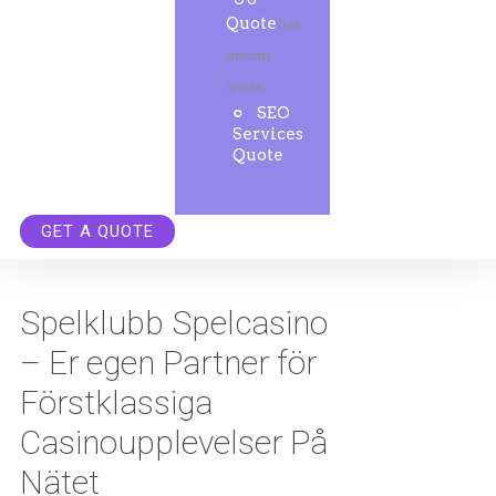
Quote
Get
instant
quote.
SEO
Services
Quote
GET A QUOTE
Spelklubb Spelcasino
– Er egen Partner för
Förstklassiga
Casinoupplevelser På
Nätet