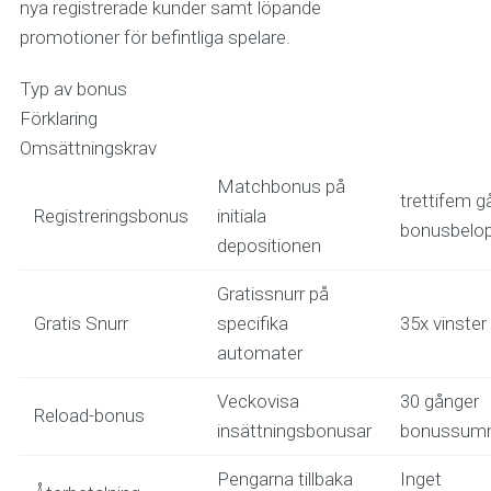
nya registrerade kunder samt löpande
promotioner för befintliga spelare.
Typ av bonus
Förklaring
Omsättningskrav
Matchbonus på
trettifem g
Registreringsbonus
initiala
bonusbelo
depositionen
Gratissnurr på
Gratis Snurr
specifika
35x vinster
automater
Veckovisa
30 gånger
Reload-bonus
insättningsbonusar
bonussum
Pengarna tillbaka
Inget