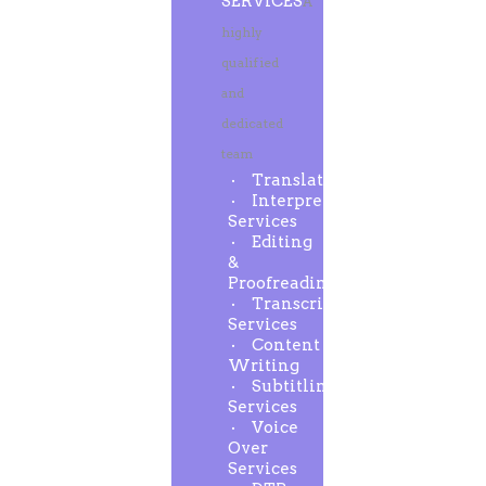
SERVICES
A
highly
qualified
and
dedicated
team
Translation
Interpreting
Services
Editing
&
Proofreading
Transcription
Services
Content
Writing
Subtitling
Services
Voice
Over
Services