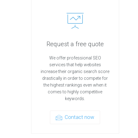
Request a free quote
We offer professional SEO
services that help websites
increase their organic search score
drastically in order to compete for
the highest rankings even when it
comes to highly competitive
keywords.
Contact now