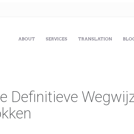
ABOUT
SERVICES
TRANSLATION
BLO
e Definitieve Wegwij
okken