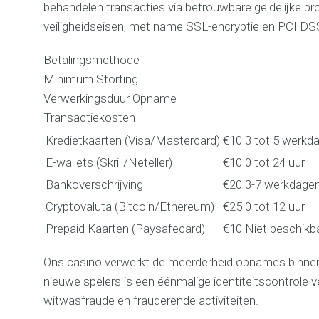
behandelen transacties via betrouwbare geldelijke p
veiligheidseisen, met name SSL-encryptie en PCI D
Betalingsmethode
Minimum Storting
Verwerkingsduur Opname
Transactiekosten
Kredietkaarten (Visa/Mastercard)
€10
3 tot 5 werkd
E-wallets (Skrill/Neteller)
€10
0 tot 24 uur
Bankoverschrijving
€20
3-7 werkdage
Cryptovaluta (Bitcoin/Ethereum)
€25
0 tot 12 uur
Prepaid Kaarten (Paysafecard)
€10
Niet beschikb
Ons casino verwerkt de meerderheid opnames binnen 2
nieuwe spelers is een éénmalige identiteitscontrole 
witwasfraude en frauderende activiteiten.