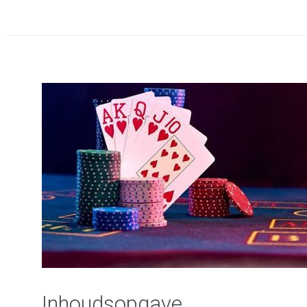
Inhoudsopgave