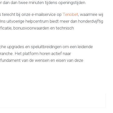
 dan dan twee minuten tijdens openingstijden.
 terecht bij onze e-mailservice op
Tenobet
, waarmee wij
ns uitvoerige helpcentrum biedt meer dan honderdvijftig
ificatie, bonusvoorwaarden en technisch
ische upgrades en speluitbreidingen om een leidende
ranche. Het platform horen actief naar
fundament van de wensen en eisen van deze