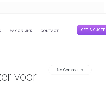
GET A QUOTE
G
PAY ONLINE
CONTACT
No Comments
zer voor