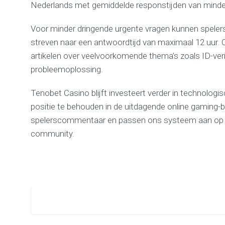
Nederlands met gemiddelde responstijden van minder
Voor minder dringende urgente vragen kunnen spelers
streven naar een antwoordtijd van maximaal 12 uur. O
artikelen over veelvoorkomende thema’s zoals ID-ver
probleemoplossing.
Tenobet Casino blijft investeert verder in technolog
positie te behouden in de uitdagende online gaming-b
spelerscommentaar en passen ons systeem aan op 
community.