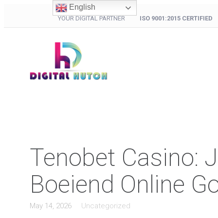
English
YOUR DIGITAL PARTNER
ISO 9001:2015 CERTIFIED
Tenobet Casino: J
Boeiend Online G
May 14, 2026
Uncategorized