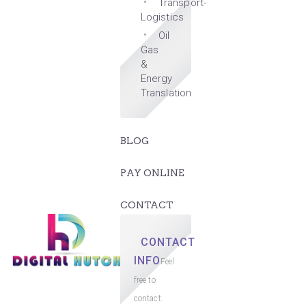
Transport-
Logistics
Oil
Gas
&
Energy
Translation
BLOG
PAY ONLINE
CONTACT
CONTACT
INFO
Feel
free to
contact.