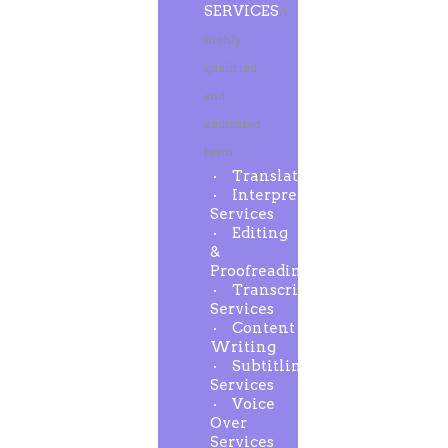
SERVICES
A
highly
qualified
and
dedicated
team
Translation
Interpreting
Services
Editing
&
Proofreading
Transcription
Services
Content
Writing
Subtitling
Services
Voice
Over
Services