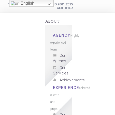
English
YOUR DIGITAL PARTNER
ISO 9001:2015
CERTIFIED
ABOUT
AGENCY
Highly
experienced
team
Our
Agency
Our
Services
Achievements
EXPERIENCE
Selected
clients
and
projects
Our