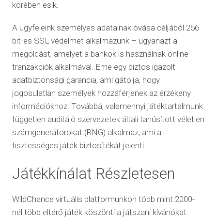
körében esik.
A ügyfeleink személyes adatainak óvása céljából 256
bit-es SSL védelmet alkalmazunk – ugyanazt a
megoldást, amelyet a bankok is használnak online
tranzakciók alkalmával. Eme egy biztos igazolt
adatbiztonsági garancia, ami gátolja, hogy
jogosulatlan személyek hozzáférjenek az érzékeny
információkhoz. Továbbá, valamennyi játéktartalmunk
független auditáló szervezetek általi tanúsított véletlen
számgenerátorokat (RNG) alkalmaz, ami a
tisztességes játék biztosítékát jelenti.
Játékkínálat Részletesen
WildChance virtuális platformunkon több mint 2000-
nél több eltérő játék köszönti a játszani kívánókat.