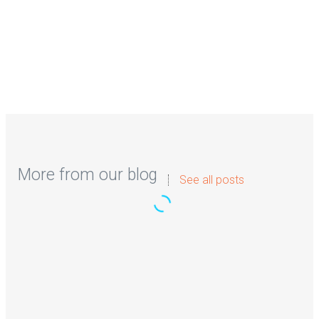
More from our blog
See all posts
NVCasino – Din absolutte destination
for online gambling entertainment
Indholdsoversigt Vores egne banebrydende gaming-
platform og it-løsninger Omfattende udvalg af