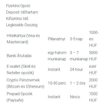
Fizetési Opció
Deposit Időtartam
Kifizetési Idő
Legkisebb Összeg
1000-
Hitelkártya (Visa és
Pillanatnyi
3-5 nap
es
Mastercard)
HUF
egy-három
3 – 7
5000
Banki Átutalás
munkanap
munkanap
HUF
E-wallet (Skrill és
ezer
Instant
24 hour
Neteller opciók)
HUF
Crypto Pénznemek
2000
15-30 perc
1 – 2 óra
(Bitcoin és Ethereum)
HUF
Prepaid Opciók
1000
Instant
Nincs
(Paysafe)
HUF