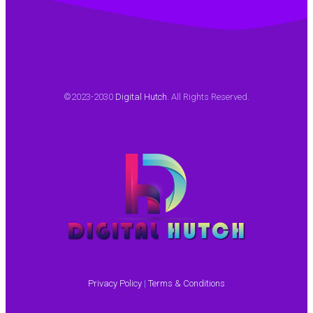
Continue reading
©2023-2030
Digital Hutch
. All Rights Reserved.
Privacy Policy
|
Terms & Conditions