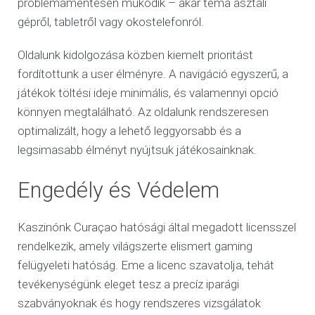
problémamentesen működik – akár téma asztali
gépről, tabletről vagy okostelefonról.
Oldalunk kidolgozása közben kiemelt prioritást
fordítottunk a user élményre. A navigáció egyszerű, a
játékok töltési ideje minimális, és valamennyi opció
könnyen megtalálható. Az oldalunk rendszeresen
optimalizált, hogy a lehető leggyorsabb és a
legsimasabb élményt nyújtsuk játékosainknak.
Engedély és Védelem
Kaszinónk Curaçao hatósági által megadott licensszel
rendelkezik, amely világszerte elismert gaming
felügyeleti hatóság. Eme a licenc szavatolja, tehát
tevékenységünk eleget tesz a precíz iparági
szabványoknak és hogy rendszeres vizsgálatok