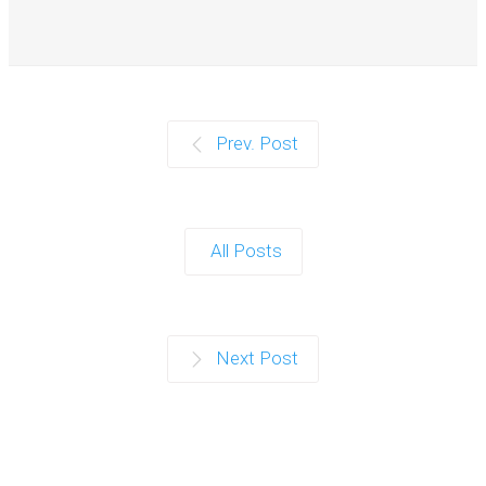
spillemaskiner Trygge…
Continue reading
Prev. Post
Mate Casino: Your Portal to High-End
Online Casino Excellence
List of Topics Wide-Ranging Entertainment Collection
Which Delivers Safe Banking Solutions for…
All Posts
Continue reading
Next Post
Martin Spielcasino – Ihre zuverlässige
Destination für erstklassiges
Glücksspiel