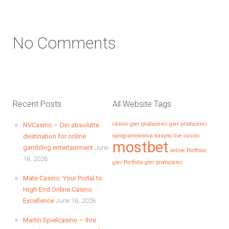
Navigationsübersicht Unser weitreichendes Spielportfolio
Sicherheit und Zulassung bei uns Anpassbare
Zahlungsoptionen für…
No Comments
Continue reading
Kaahaus Pelisivusto – Avoin pelaajan
Recent Posts
All Website Tags
kumppani Suomen pelaajille
Navigaatio Pelaaminen ja valikoima Tietoturva sekä
casino
gier producenci
gier producenci
NVCasino – Din absolutte
lisensointi Maksutavat sekä kotiutukset Bonukset sekä…
destination for online
oprogramowania
kasyno
live casino
mostbet
gambling entertainment
June
online
Portfolio
16, 2026
Continue reading
gier
Portfolio gier producenci
Mate Casino: Your Portal to
High-End Online Casino
Excellence
June 16, 2026
Kaahaus Pelisivusto – Selkeä pelaajan
yhteistyökumppani kotimaisille
Martin Spielcasino – Ihre