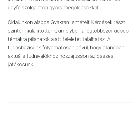
ügyfélszolgálaton gyors megoldásokkal.
Oldalunkon alapos Gyakran Ismételt Kérdések részt
szintén kialakítottunk, amelyben a legtöbbször adódó
témákra pillanatok alatt feleletet találhatsz. A
tudásbázisunk folyamatosan bővül, hogy állandóan
aktuális tudnivalókhoz hozzájusson az összes
játékosunk.