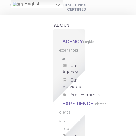
English
YOUR DIGITAL PARTNER
ISO 9001:2015
CERTIFIED
ABOUT
AGENCY
Highly
experienced
team
Our
Agency
Our
Services
Achievements
EXPERIENCE
Selected
clients
and
projects
Our