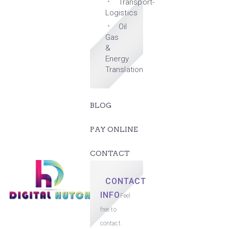
Transport-
Logistics
Oil
Gas
&
Energy
Translation
BLOG
PAY ONLINE
CONTACT
CONTACT
INFO
Feel
free to
contact.