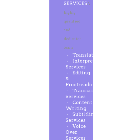
SERVICES
A
highly
qualified
and
dedicated
team
Translation
Interpreting
Services
Editing
&
Proofreading
Transcription
Services
Content
Writing
Subtitling
Services
Voice
Over
Services