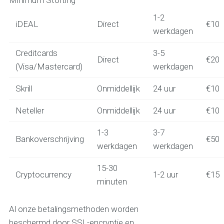
Minimum Storting
1-2
iDEAL
Direct
€10
werkdagen
Creditcards
3-5
Direct
€20
(Visa/Mastercard)
werkdagen
Skrill
Onmiddellijk
24 uur
€10
Neteller
Onmiddellijk
24 uur
€10
1-3
3-7
Bankoverschrijving
€50
werkdagen
werkdagen
15-30
Cryptocurrency
1-2 uur
€15
minuten
Al onze betalingsmethoden worden
beschermd door SSL-encryptie en