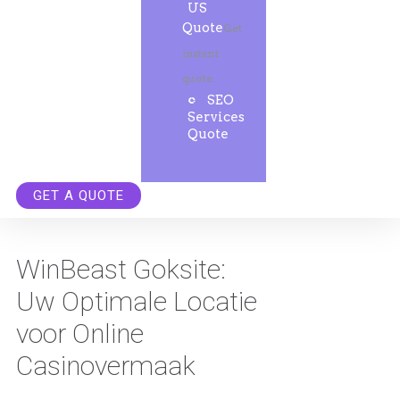
US
Quote
Get
instant
quote.
SEO
Services
Quote
GET A QUOTE
WinBeast Goksite:
Uw Optimale Locatie
voor Online
Casinovermaak