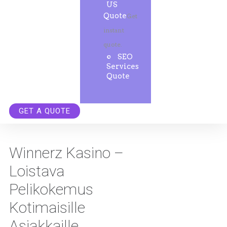
US
Quote
Get
instant
quote.
SEO
Services
Quote
GET A QUOTE
Winnerz Kasino –
Loistava
Pelikokemus
Kotimaisille
Asiakkaille