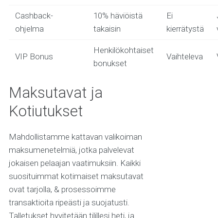
Cashback-
10% häviöistä
Ei
ohjelma
takaisin
kierrätystä
Henkilökohtaiset
VIP Bonus
Vaihteleva
bonukset
Maksutavat ja
Kotiutukset
Mahdollistamme kattavan valikoiman
maksumenetelmiä, jotka palvelevat
jokaisen pelaajan vaatimuksiin. Kaikki
suosituimmat kotimaiset maksutavat
ovat tarjolla, & prosessoimme
transaktioita ripeästi ja suojatusti.
Talletukset hyvitetään tilillesi heti, ja