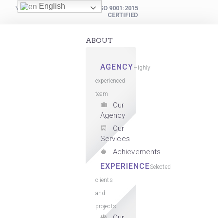
English
YOUR DIGITAL PARTNER
ISO 9001:2015
CERTIFIED
ABOUT
AGENCY
Highly
experienced
team
Our
Agency
Our
Services
Achievements
EXPERIENCE
Selected
clients
and
projects
Our