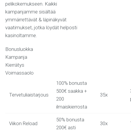
pelikokemukseen. Kaikki
kampanjamme sisältää
ymmärrettävät & läpinäkyvät
vaatimukset, jotka löydät helposti
kasinoltamme.
Bonusluokka
Kampanja
Kierrätys
Voimassaolo
100% bonusta
500€ saakka +
Tervetuliaistarjous
35x
200
ilmaiskierrosta
50% bonusta
Viikon Reload
30x
200€ asti