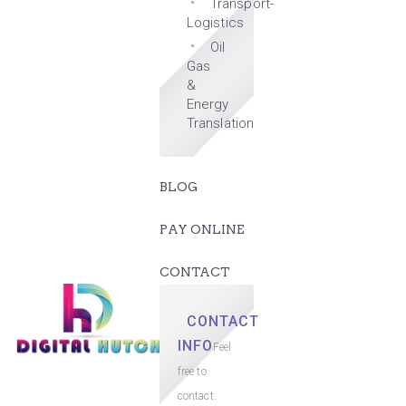
Transport-
Logistics
Oil
Gas
&
Energy
Translation
BLOG
PAY ONLINE
CONTACT
CONTACT
INFO
Feel
free to
contact.