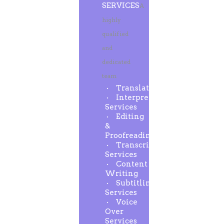
SERVICES
A
highly
qualified
and
dedicated
team
Translation
Interpreting
Services
Editing
&
Proofreading
Transcription
Services
Content
Writing
Subtitling
Services
Voice
Over
Services