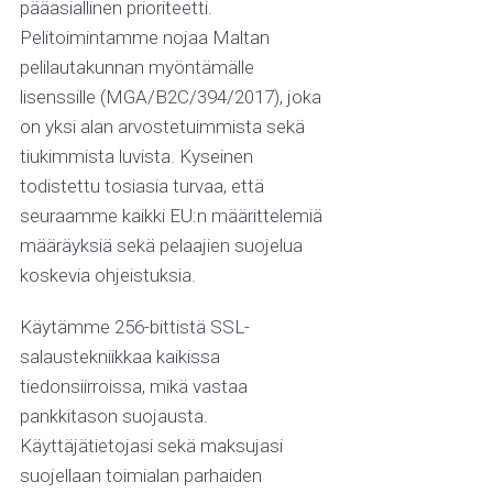
pääasiallinen prioriteetti.
Pelitoimintamme nojaa Maltan
pelilautakunnan myöntämälle
lisenssille (MGA/B2C/394/2017), joka
on yksi alan arvostetuimmista sekä
tiukimmista luvista. Kyseinen
todistettu tosiasia turvaa, että
seuraamme kaikki EU:n määrittelemiä
määräyksiä sekä pelaajien suojelua
koskevia ohjeistuksia.
Käytämme 256-bittistä SSL-
salaustekniikkaa kaikissa
tiedonsiirroissa, mikä vastaa
pankkitason suojausta.
Käyttäjätietojasi sekä maksujasi
suojellaan toimialan parhaiden