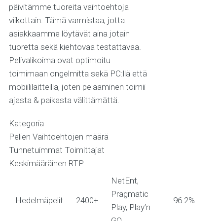
päivitämme tuoreita vaihtoehtoja
viikottain. Tämä varmistaa, jotta
asiakkaamme löytävät aina jotain
tuoretta sekä kiehtovaa testattavaa.
Pelivalikoima ovat optimoitu
toimimaan ongelmitta sekä PC:llä että
mobiililaitteilla, joten pelaaminen toimii
ajasta & paikasta välittämättä.
Kategoria
Pelien Vaihtoehtojen määrä
Tunnetuimmat Toimittajat
Keskimääräinen RTP
NetEnt,
Pragmatic
Hedelmäpelit
2400+
96.2%
Play, Play’n
GO