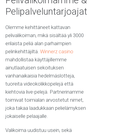
Pelivalikoimamme &
Pelipalveluntarjoajat
Olemme kehittäneet kattavan
pelivalikoiman, mikä sisältää yli 3000
erilaista peliä alan parhaimpien
pelinkehittäjiltä.
Winnerz casino
mahdollistaa käyttäjillemme
ainutlaatuisen sekoituksen
vanhanaikaisia hedelmäslotteja,
tuoreita videokolikkopelejä että
kiehtovia live-pelejä. Partnerinamme
toimivat toimialan arvostetut nimet,
joka takaa laadukkaan pelielämyksen
jokaiselle pelaajalle.
Valikoima uudistuu usein, sekä