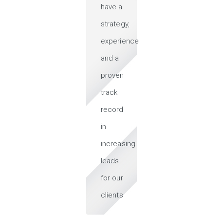
have a
strategy,
experience
and a
proven
track
record
in
increasing
leads
for our
clients