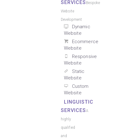
SERVICES
Bespoke
Website
Development
Dynamic
Website
Ecommerce
Website
Responsive
Website
Static
Website
Custom
Website
LINGUISTIC
SERVICES
A
highly
qualified
and