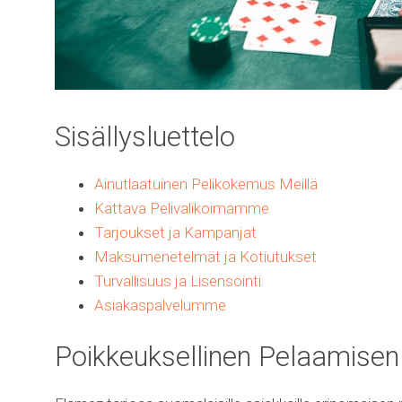
Sisällysluettelo
Ainutlaatuinen Pelikokemus Meillä
Kattava Pelivalikoimamme
Tarjoukset ja Kampanjat
Maksumenetelmät ja Kotiutukset
Turvallisuus ja Lisensointi
Asiakaspalvelumme
Poikkeuksellinen Pelaamise