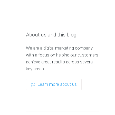
About us and this blog
We are a digital marketing company
with a focus on helping our customers
achieve great results across several
key areas.
Learn more about us