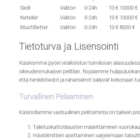
Skrill
Välitön
0-24h
10 €
10000 €
Neteller
Välitön
0-24h
10 €
10000 €
MuchBetter
Välitön
0-24h
10 €
8000 €
Tietoturva ja Lisensointi
Kasinomme pyörii virallistetun toimiluvan alaisuudessa
oikeudenmukaisen pelitilan. Nojaamme huippuluokan 
että henkilötiedot ja rahansiirrot säilyvät kokonaan t
Turvallinen Pelaaminen
Kasinollamme vastuullinen pelitoiminta on tärkein pri
Talletuskattotilausten määrittäminen vuorokausi
Häviölimittien asettaminen varjelemaan taloutt