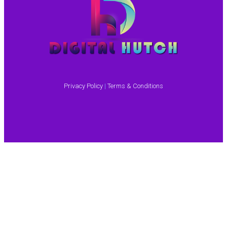
Privacy Policy
|
Terms & Conditions