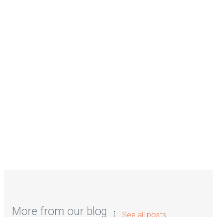
More from our blog
See all posts