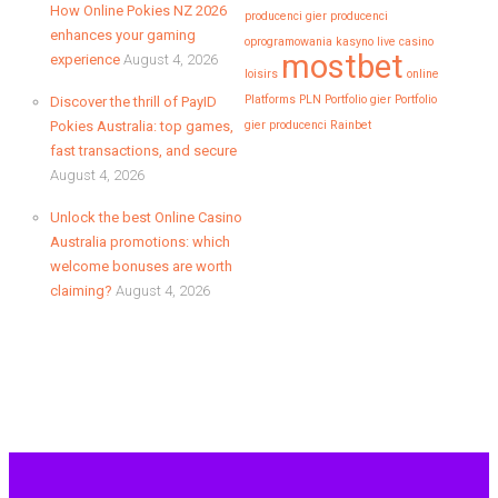
How Online Pokies NZ 2026
producenci
gier producenci
Velkomstbonuser er en viktig del av opplevelsen på
enhances your gaming
oprogramowania
kasyno
live casino
nettcasinoer, spesielt for norske…
mostbet
experience
August 4, 2026
loisirs
online
Platforms
PLN
Portfolio gier
Portfolio
Discover the thrill of PayID
Continue reading
Pokies Australia: top games,
gier producenci
Rainbet
fast transactions, and secure
August 4, 2026
Atefia casino KYC ja AML: miten
Unlock the best Online Casino
turvata pelitilisi ja varasi?
Australia promotions: which
welcome bonuses are worth
Verkossa pelaaminen on nykyaikana yhä suositumpaa,
claiming?
August 4, 2026
ja online-kasinot, kuten Atefia, tarjoavat laajan…
Continue reading
Tikitaka Casino: zakaj je to najboljša
izbira za športne stave