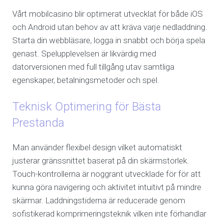
Vårt mobilcasino blir optimerat utvecklat för både iOS
och Android utan behov av att kräva varje nedladdning.
Starta din webbläsare, logga in snabbt och börja spela
genast. Spelupplevelsen är likvärdig med
datorversionen med full tillgång utav samtliga
egenskaper, betalningsmetoder och spel.
Teknisk Optimering för Bästa
Prestanda
Man använder flexibel design vilket automatiskt
justerar gränssnittet baserat på din skärmstorlek.
Touch-kontrollerna är noggrant utvecklade för för att
kunna göra navigering och aktivitet intuitivt på mindre
skärmar. Laddningstiderna är reducerade genom
sofistikerad komprimeringsteknik vilken inte förhandlar