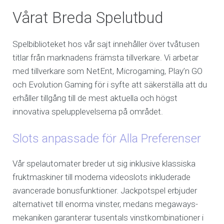
Vårat Breda Spelutbud
Spelbiblioteket hos vår sajt innehåller över tvåtusen
titlar från marknadens främsta tillverkare. Vi arbetar
med tillverkare som NetEnt, Microgaming, Play’n GO
och Evolution Gaming för i syfte att säkerställa att du
erhåller tillgång till de mest aktuella och högst
innovativa spelupplevelserna på området.
Slots anpassade för Alla Preferenser
Vår spelautomater breder ut sig inklusive klassiska
fruktmaskiner till moderna videoslots inkluderade
avancerade bonusfunktioner. Jackpotspel erbjuder
alternativet till enorma vinster, medans megaways-
mekaniken garanterar tusentals vinstkombinationer i