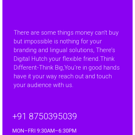
Tikitaka Casino je sodobna platforma za spletno igranje,
ki ponuja široko izbiro…
Continue reading
There are some things money can’t buy
but impossible is nothing for your
branding and lingual solutions, There’s
Casinoly Critique : Notre examen
Digital Hutch your flexible friend.Think
Détaillée de ce Plateforme de jeu en
Different-Think Big,You’re in good hands
ligne
have it your way reach out and touch
Dans le monde en évolution des casinos en ligne,
your audience with us.
Casinoly s'est rapidement…
Continue reading
+91 8750395039
Getting Started with The Big Dog
MON–FRI 9:30AM–6:30PM
House