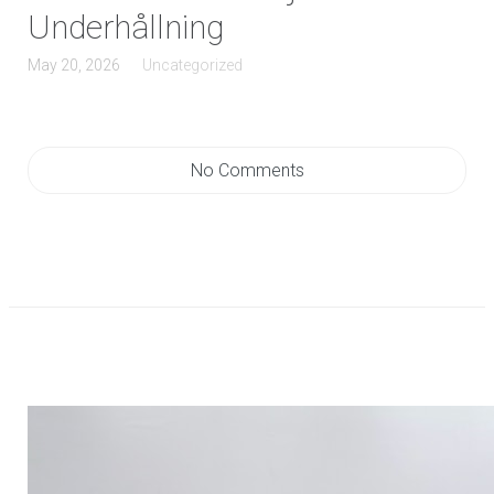
Underhållning
May 20, 2026
Uncategorized
No Comments