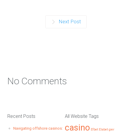
Continue reading
Next Post
Unlock the best Online Casino
Australia promotions: which welcome
bonuses are worth claiming?
As the online casino landscape in Australia continues to
evolve, players are…
No Comments
Continue reading
Hvordan sikre deg de beste
Recent Posts
All Website Tags
velkomstbonusene hos Beste Casino
casino
Norge
Navigating offshore casinos:
Efbet
Elabet
gier