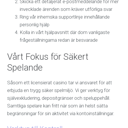
Skicka ett detaljerat e-postmeddelande för mer
invecklade ärenden som kräver utförliga svar
Ring vår inhemska supportlinje innehållande
personlig hjälp
Kolla in vårt hjälpavsnitt där dom vanligaste
frågeställningarna redan är besvarade
Vårt Fokus för Säkert
Spelande
Såsom ett licensierat casino tar vi ansvaret för att
erbjuda en trygg säker spelmiljö. Vi ger verktyg för
självexkludering, depositgränser och speluppehåll.
Samtliga spelare kan fritt när som än helst sätta
begränsningar för sin aktivitet via kontoinställningar.