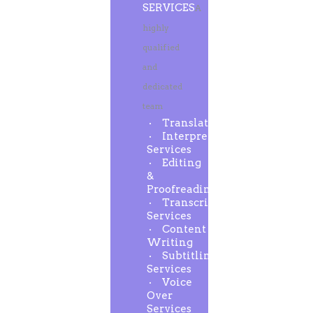
SERVICES
A
highly
qualified
and
dedicated
team
Translation
Interpreting
Services
Editing
&
Proofreading
Transcription
Services
Content
Writing
Subtitling
Services
Voice
Over
Services