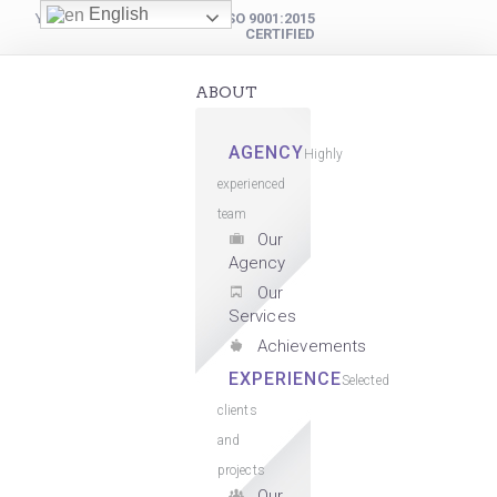
English
YOUR DIGITAL PARTNER
ISO 9001:2015
CERTIFIED
ABOUT
AGENCY
Highly
experienced
team
Our
Agency
Our
Services
Achievements
EXPERIENCE
Selected
clients
and
projects
Our