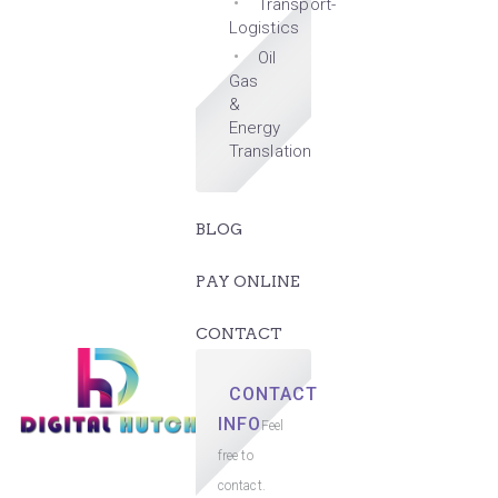
Transport-
Logistics
Oil
Gas
&
Energy
Translation
BLOG
PAY ONLINE
CONTACT
CONTACT
INFO
Feel
free to
contact.