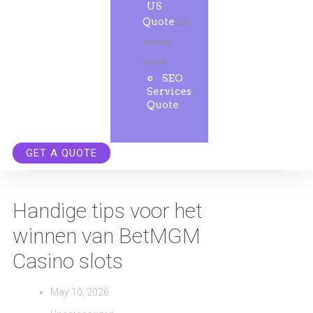
US
Quote
Get
instant
quote.
SEO
Services
Quote
GET A QUOTE
Handige tips voor het
winnen van BetMGM
Casino slots
May 10, 2026