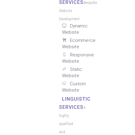
SERVICES
Bespoke
Website
Development
Dynamic
Website
Ecommerce
Website
Responsive
Website
Static
Website
Custom
Website
LINGUISTIC
SERVICES
A
highly
qualified
and