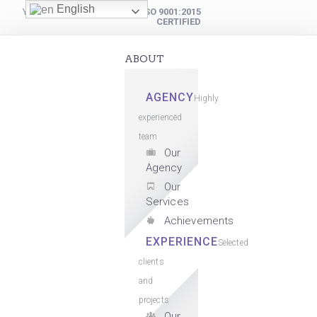
English
YOUR DIGITAL PARTNER
ISO 9001:2015
CERTIFIED
ABOUT
AGENCY
Highly
experienced
team
Our
Agency
Our
Services
Achievements
EXPERIENCE
Selected
clients
and
projects
Our