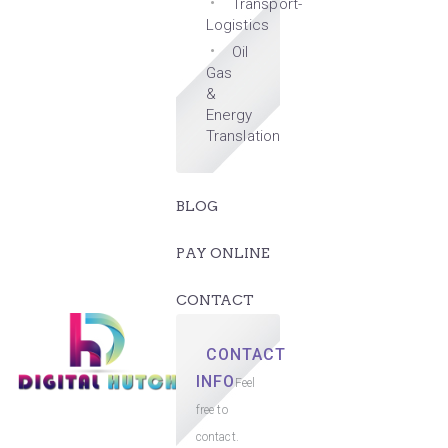
Transport-
Logistics
Oil
Gas
&
Energy
Translation
BLOG
PAY ONLINE
CONTACT
CONTACT
INFO
Feel
free to
contact.