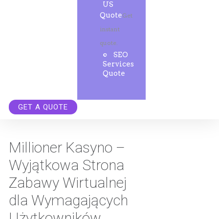
US
Quote
Get
instant
quote.
SEO
Services
Quote
GET A QUOTE
Millioner Kasyno –
Wyjątkowa Strona
Zabawy Wirtualnej
dla Wymagających
Użytkowników