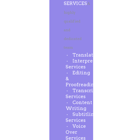
SERVICES
A
highly
qualified
and
dedicated
team
Translation
Interpreting
Services
Editing
&
Proofreading
Transcription
Services
Content
Writing
Subtitling
Services
Voice
Over
Services