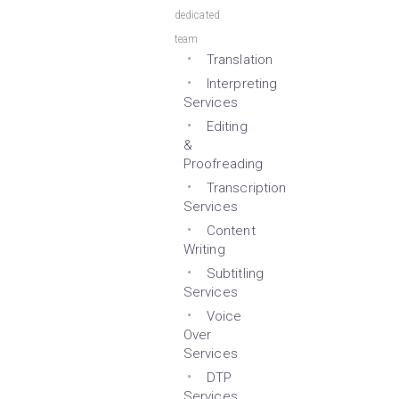
dedicated
team
Translation
Interpreting
Services
Editing
&
Proofreading
Transcription
Services
Content
Writing
Subtitling
Services
Voice
Over
Services
DTP
Services