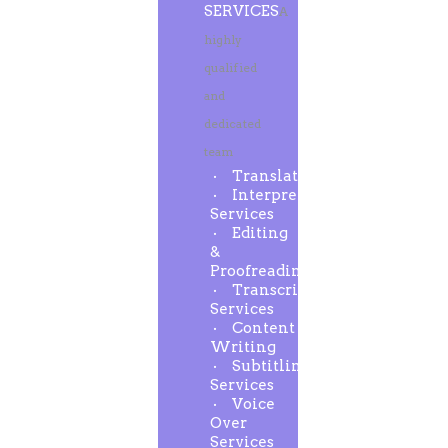
SERVICES
A
highly
qualified
and
dedicated
team
Translation
Interpreting
Services
Editing
&
Proofreading
Transcription
Services
Content
Writing
Subtitling
Services
Voice
Over
Services