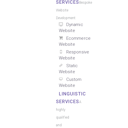
SERVICES
Bespoke
Website
Development
Dynamic
Website
Ecommerce
Website
Responsive
Website
Static
Website
Custom
Website
LINGUISTIC
SERVICES
A
highly
qualified
and