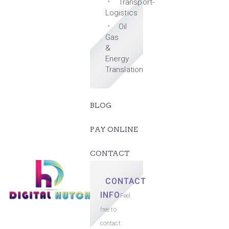
Transport-
Logistics
Oil
Gas
&
Energy
Translation
BLOG
PAY ONLINE
CONTACT
CONTACT
INFO
Feel
free to
contact.