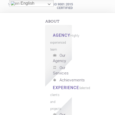
English
YOUR DIGITAL PARTNER
ISO 9001:2015
CERTIFIED
ABOUT
AGENCY
Highly
experienced
team
Our
Agency
Our
Services
Achievements
EXPERIENCE
Selected
clients
and
projects
Our